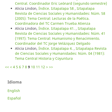
Central. Coordinador Eric Leónard (segundo semestre)
Alicia Lindon,
Índice. Iztapalapa 58
,
Iztapalapa
Revista de Ciencias Sociales y Humanidades: Núm. 58
(2005): Tema Central: Lecturas de la Poética.
Coordinadora del TC Carmen Trueba Atienza
Alicia Lindon,
Índice. Iztapalapa 41.
,
Iztapalapa
Revista de Ciencias Sociales y Humanidades: Núm. 41
(1997): Tema Central: Humanismo y Renacimiento.
Coordinador del TC Jorge Velázquez Delgado
Alicia Lindon,
Índice. Iztapalapa 4.
,
Iztapalapa Revista
de Ciencias Sociales y Humanidades: Núm. 04 (1981):
Tema Central Historia y Coyuntura
<<
<
4
5
6
7
8
9
10
11
12
>
>>
Idioma
English
Español