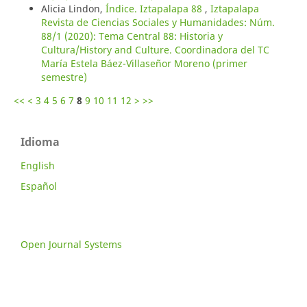
Alicia Lindon,
Índice. Iztapalapa 88
,
Iztapalapa
Revista de Ciencias Sociales y Humanidades: Núm.
88/1 (2020): Tema Central 88: Historia y
Cultura/History and Culture. Coordinadora del TC
María Estela Báez-Villaseñor Moreno (primer
semestre)
<<
<
3
4
5
6
7
8
9
10
11
12
>
>>
Idioma
English
Español
Open Journal Systems