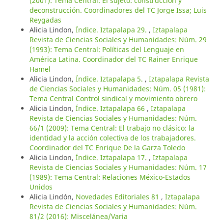
(2001): Tema Central: El sujeto: construcción y
deconstrucción. Coordinadores del TC Jorge Issa; Luis
Reygadas
Alicia Lindon,
Índice. Iztapalapa 29.
,
Iztapalapa
Revista de Ciencias Sociales y Humanidades: Núm. 29
(1993): Tema Central: Políticas del Lenguaje en
América Latina. Coordinador del TC Rainer Enrique
Hamel
Alicia Lindon,
Índice. Iztapalapa 5.
,
Iztapalapa Revista
de Ciencias Sociales y Humanidades: Núm. 05 (1981):
Tema Central Control sindical y movimiento obrero
Alicia Lindon,
Índice. Iztapalapa 66
,
Iztapalapa
Revista de Ciencias Sociales y Humanidades: Núm.
66/1 (2009): Tema Central: El trabajo no clásico: la
identidad y la acción colectiva de los trabajadores.
Coordinador del TC Enrique De la Garza Toledo
Alicia Lindon,
Índice. Iztapalapa 17.
,
Iztapalapa
Revista de Ciencias Sociales y Humanidades: Núm. 17
(1989): Tema Central: Relaciones México-Estados
Unidos
Alicia Lindón,
Novedades Editoriales 81
,
Iztapalapa
Revista de Ciencias Sociales y Humanidades: Núm.
81/2 (2016): Miscelánea/Varia