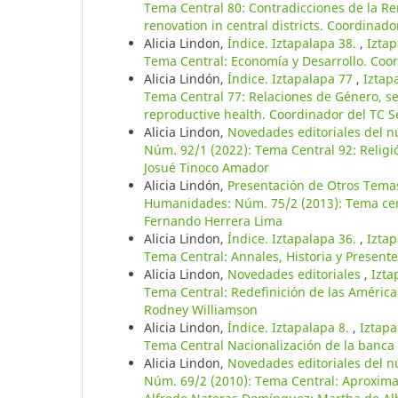
Tema Central 80: Contradicciones de la R
renovation in central districts. Coordinado
Alicia Lindon,
Índice. Iztapalapa 38.
,
Iztap
Tema Central: Economía y Desarrollo. Coor
Alicia Lindón,
Índice. Iztapalapa 77
,
Iztap
Tema Central 77: Relaciones de Género, se
reproductive health. Coordinador del TC 
Alicia Lindon,
Novedades editoriales del 
Núm. 92/1 (2022): Tema Central 92: Religió
Josué Tinoco Amador
Alicia Lindón,
Presentación de Otros Tem
Humanidades: Núm. 75/2 (2013): Tema cent
Fernando Herrera Lima
Alicia Lindon,
Índice. Iztapalapa 36.
,
Iztap
Tema Central: Annales, Historia y Presente
Alicia Lindon,
Novedades editoriales
,
Izta
Tema Central: Redefinición de las América
Rodney Williamson
Alicia Lindon,
Índice. Iztapalapa 8.
,
Iztapa
Tema Central Nacionalización de la banca 
Alicia Lindon,
Novedades editoriales del 
Núm. 69/2 (2010): Tema Central: Aproximac