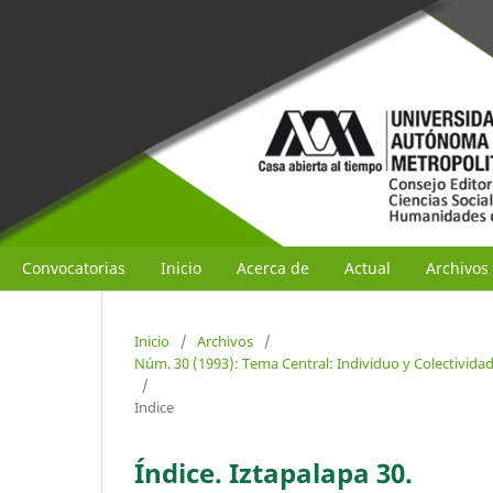
Convocatorias
Inicio
Acerca de
Actual
Archivos
Inicio
/
Archivos
/
Núm. 30 (1993): Tema Central: Individuo y Colectivida
/
Indice
Índice. Iztapalapa 30.