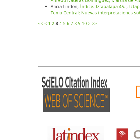
Alfredo Nateras Domínguez; Martha de Al
Alicia Lindon,
Índice. Iztapalapa 45.
,
Iztap
Tema Central: Nuevas interpretaciones so
<<
<
1
2
3
4
5
6
7
8
9
10
>
>>