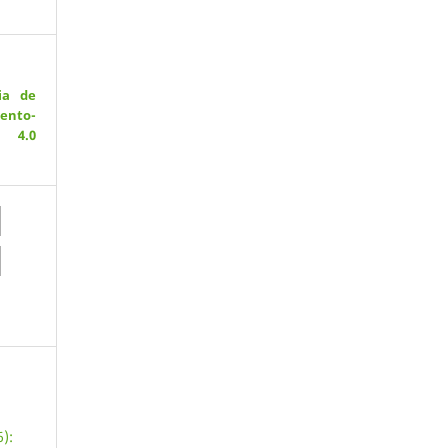
ia de
ento-
 4.0
):