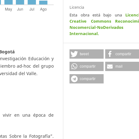
Licencia
Esta obra está bajo una
Licenc
Creative Commons Reconocimi
Nocomercial-NoDerivados
Internacional
.
 Bogotá
tweet
compartir
nvestigación Educación y
miembro ad-hoc del grupo
compartir
mail
ersidad del Valle.
compartir
: vivir en una época de
tas Sobre la Fotografía”.