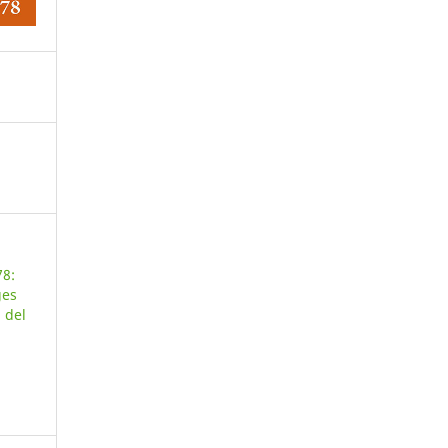
78:
ges
 del