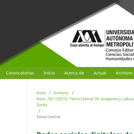
Convocatorias
Inicio
Acerca de
Actual
Archivos
Inicio
/
Archivos
/
Núm. 78/1 (2015): Tema Central 78: Imágenes y cultura 
Zurita
/
Tema Central