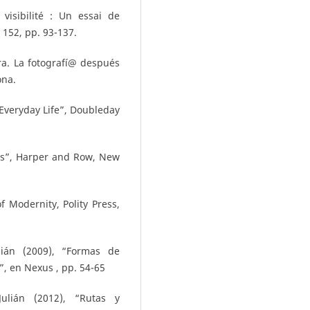
visibilité : Un essai de
 152, pp. 93-137.
ra. La fotografí@ después
ona.
 Everyday Life”, Doubleday
ts”, Harper and Row, New
 Modernity, Polity Press,
ián (2009), “Formas de
, en Nexus , pp. 54-65
ulián (2012), “Rutas y