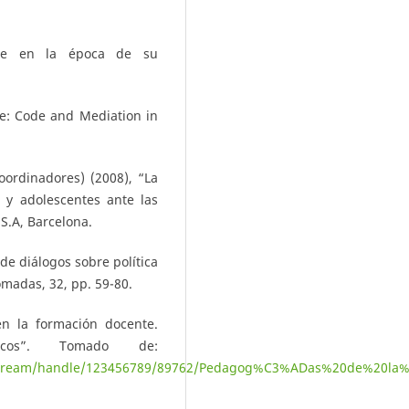
rte en la época de su
re: Code and Mediation in
oordinadores) (2008), “La
 y adolescentes ante las
 S.A, Barcelona.
de diálogos sobre política
madas, 32, pp. 59-80.
en la formación docente.
icos”. Tomado de:
/bitstream/handle/123456789/89762/Pedagog%C3%ADas%20de%20la%