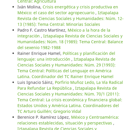
Central: Agricultura
Iván Molina,
Crisis energética y crisis productiva en
México: el caso del sector agropecuario
,
Iztapalapa
Revista de Ciencias Sociales y Humanidades: Núm. 12-
13 (1985): Tema Central: Minorías Sociales
Padro F. Castro Martínez,
México a la hora de la
integración
,
Iztapalapa Revista de Ciencias Sociales y
Humanidades: Núm. 18 (1989): Tema Central: Balance
del sexenio 1982-1988
Rainer Enrique Hamel,
Políticas y planificación del
lenguaje: una introducción
,
Iztapalapa Revista de
Ciencias Sociales y Humanidades: Núm. 29 (1993):
Tema Central: Políticas del Lenguaje en América
Latina. Coordinador del TC Rainer Enrique Hamel
Luis Ignacio Sáinz,
Porfirio Muñoz Ledo, La Vía Radical
Para Refundar La República
,
Iztapalapa Revista de
Ciencias Sociales y Humanidades: Núm. 70/1 (2011):
Tema Central: La crisis económica y financiera global:
Estados Unidos y América Latina. Coordinadores del
TC Arturo Guillén; Gregorio Vidal
Berenice P. Ramírez López,
México y Centroamérica:
relaciones establecidas, situación y perspectivas
,
Iztapalapa Revista de Ciencias Sociales y