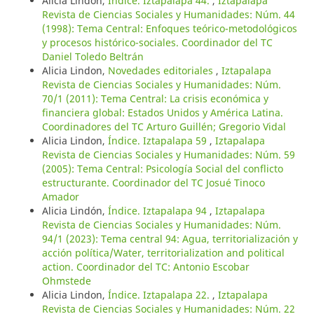
Alicia Lindon,
Índice. Iztapalapa 44.
,
Iztapalapa
Revista de Ciencias Sociales y Humanidades: Núm. 44
(1998): Tema Central: Enfoques teórico-metodológicos
y procesos histórico-sociales. Coordinador del TC
Daniel Toledo Beltrán
Alicia Lindon,
Novedades editoriales
,
Iztapalapa
Revista de Ciencias Sociales y Humanidades: Núm.
70/1 (2011): Tema Central: La crisis económica y
financiera global: Estados Unidos y América Latina.
Coordinadores del TC Arturo Guillén; Gregorio Vidal
Alicia Lindon,
Índice. Iztapalapa 59
,
Iztapalapa
Revista de Ciencias Sociales y Humanidades: Núm. 59
(2005): Tema Central: Psicología Social del conflicto
estructurante. Coordinador del TC Josué Tinoco
Amador
Alicia Lindón,
Índice. Iztapalapa 94
,
Iztapalapa
Revista de Ciencias Sociales y Humanidades: Núm.
94/1 (2023): Tema central 94: Agua, territorialización y
acción política/Water, territorialization and political
action. Coordinador del TC: Antonio Escobar
Ohmstede
Alicia Lindon,
Índice. Iztapalapa 22.
,
Iztapalapa
Revista de Ciencias Sociales y Humanidades: Núm. 22