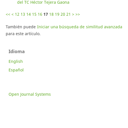
del TC Héctor Tejera Gaona
<<
<
12
13
14
15
16
17
18
19
20
21
>
>>
También puede
Iniciar una búsqueda de similitud avanzada
para este artículo.
Idioma
English
Español
Open Journal Systems