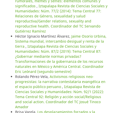
rumorales, memes y selfies: elementos comunes y
significados
,
Iztapalapa Revista de Ciencias Sociales y
Humanidades: Núm. 77/2 (2014): Tema Central 77:
Relaciones de Género, sexualidad y salud
reproductiva/Gender relations, sexuality and
reproductive health. Coordinador del TC Servando
Gutiérrez Ramírez
Héctor Ignacio Martínez Álvarez,
Jaime Osorio Urbina,
Sistema mundial, intercambio desigual y renta de la
tierra
,
Iztapalapa Revista de Ciencias Sociales y
Humanidades: Núm. 87/2 (2019): Tema Central 87:
¿Gobernar mediante normas privadas?
Transformaciones de la gobernanza de los recursos
naturales en México y América Central. Coordinador
Eric Leónard (segundo semestre)
Rolando Pérez-Vela,
Activismos religiosos neo-
progresistas: la narrativa contestataria evangélica en
el espacio público peruano
,
Iztapalapa Revista de
Ciencias Sociales y Humanidades: Núm. 92/1 (2022):
Tema Central 92: Religión y acción social/Religious
and social action. Coordinador del TC Josué Tinoco
Amador
Brisa Varela,
Los desplazamientos forzados y la