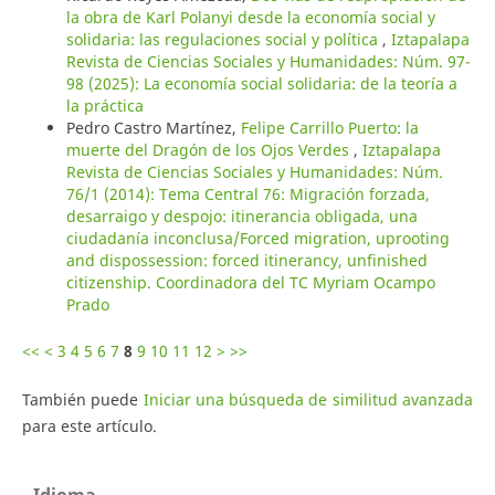
la obra de Karl Polanyi desde la economía social y
solidaria: las regulaciones social y política
,
Iztapalapa
Revista de Ciencias Sociales y Humanidades: Núm. 97-
98 (2025): La economía social solidaria: de la teoría a
la práctica
Pedro Castro Martínez,
Felipe Carrillo Puerto: la
muerte del Dragón de los Ojos Verdes
,
Iztapalapa
Revista de Ciencias Sociales y Humanidades: Núm.
76/1 (2014): Tema Central 76: Migración forzada,
desarraigo y despojo: itinerancia obligada, una
ciudadanía inconclusa/Forced migration, uprooting
and dispossession: forced itinerancy, unfinished
citizenship. Coordinadora del TC Myriam Ocampo
Prado
<<
<
3
4
5
6
7
8
9
10
11
12
>
>>
También puede
Iniciar una búsqueda de similitud avanzada
para este artículo.