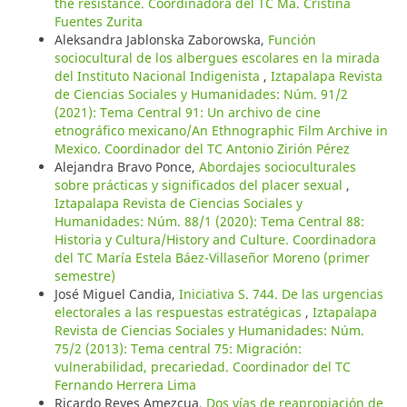
the resistance. Coordinadora del TC Ma. Cristina
Fuentes Zurita
Aleksandra Jablonska Zaborowska,
Función
sociocultural de los albergues escolares en la mirada
del Instituto Nacional Indigenista
,
Iztapalapa Revista
de Ciencias Sociales y Humanidades: Núm. 91/2
(2021): Tema Central 91: Un archivo de cine
etnográfico mexicano/An Ethnographic Film Archive in
Mexico. Coordinador del TC Antonio Zirión Pérez
Alejandra Bravo Ponce,
Abordajes socioculturales
sobre prácticas y significados del placer sexual
,
Iztapalapa Revista de Ciencias Sociales y
Humanidades: Núm. 88/1 (2020): Tema Central 88:
Historia y Cultura/History and Culture. Coordinadora
del TC María Estela Báez-Villaseñor Moreno (primer
semestre)
José Miguel Candia,
Iniciativa S. 744. De las urgencias
electorales a las respuestas estratégicas
,
Iztapalapa
Revista de Ciencias Sociales y Humanidades: Núm.
75/2 (2013): Tema central 75: Migración:
vulnerabilidad, precariedad. Coordinador del TC
Fernando Herrera Lima
Ricardo Reyes Amezcua,
Dos vías de reapropiación de