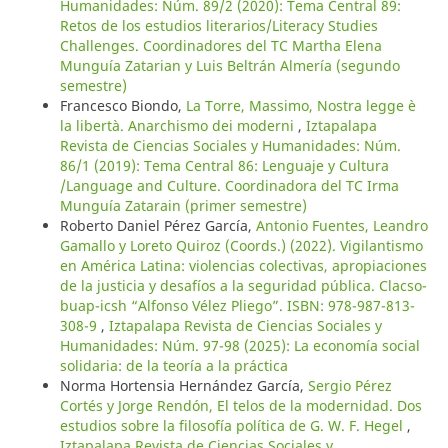
Humanidades: Núm. 89/2 (2020): Tema Central 89:
Retos de los estudios literarios/Literacy Studies
Challenges. Coordinadores del TC Martha Elena
Munguía Zatarian y Luis Beltrán Almería (segundo
semestre)
Francesco Biondo,
La Torre, Massimo, Nostra legge è
la libertà. Anarchismo dei moderni
,
Iztapalapa
Revista de Ciencias Sociales y Humanidades: Núm.
86/1 (2019): Tema Central 86: Lenguaje y Cultura
/Language and Culture. Coordinadora del TC Irma
Munguía Zatarain (primer semestre)
Roberto Daniel Pérez García,
Antonio Fuentes, Leandro
Gamallo y Loreto Quiroz (Coords.) (2022). Vigilantismo
en América Latina: violencias colectivas, apropiaciones
de la justicia y desafíos a la seguridad pública. Clacso-
buap-icsh “Alfonso Vélez Pliego”. ISBN: 978-987-813-
308-9
,
Iztapalapa Revista de Ciencias Sociales y
Humanidades: Núm. 97-98 (2025): La economía social
solidaria: de la teoría a la práctica
Norma Hortensia Hernández García,
Sergio Pérez
Cortés y Jorge Rendón, El telos de la modernidad. Dos
estudios sobre la filosofía política de G. W. F. Hegel
,
Iztapalapa Revista de Ciencias Sociales y