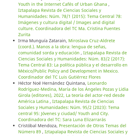
Youth in the Internet Cafés of Urban Ghana
,
Iztapalapa Revista de Ciencias Sociales y
Humanidades: Núm. 78/1 (2015): Tema Central 78:
Imágenes y cultura digital / Images and digital
culture. Coordinadora del TC Ma. Cristina Fuentes
Zurita
Irma Munguía Zatarain,
Miroslava Cruz-Aldrete
(coord.). Manos a la obra: lengua de señas,
comunidad sorda y educación
,
Iztapalapa Revista de
Ciencias Sociales y Humanidades: Núm. 83/2 (2017):
Tema Central 83: La política pública y el desarrollo en
México/Public Policy and Development in Mexico.
Coordinador del TC Luis Gutiérrez Flores
Héctor Noé Hernández Quintana,
Leonardo
Rodríguez-Medina, María de los Ángeles Pozas y Lidia
Girola (editores), 2022, La teoría del actor-red desde
América Latina
,
Iztapalapa Revista de Ciencias
Sociales y Humanidades: Núm. 95/2 (2023): Tema
central 95: Jóvenes y ciudad/ Youth and City.
Coordinadora del TC: Sara Luna Elizarrarás
Cristóbal Mendoza,
Presentación de Otros Temas del
Número 89
,
Iztapalapa Revista de Ciencias Sociales y