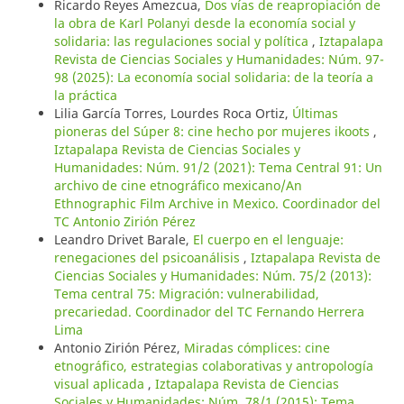
Ricardo Reyes Amezcua,
Dos vías de reapropiación de
la obra de Karl Polanyi desde la economía social y
solidaria: las regulaciones social y política
,
Iztapalapa
Revista de Ciencias Sociales y Humanidades: Núm. 97-
98 (2025): La economía social solidaria: de la teoría a
la práctica
Lilia García Torres, Lourdes Roca Ortiz,
Últimas
pioneras del Súper 8: cine hecho por mujeres ikoots
,
Iztapalapa Revista de Ciencias Sociales y
Humanidades: Núm. 91/2 (2021): Tema Central 91: Un
archivo de cine etnográfico mexicano/An
Ethnographic Film Archive in Mexico. Coordinador del
TC Antonio Zirión Pérez
Leandro Drivet Barale,
El cuerpo en el lenguaje:
renegaciones del psicoanálisis
,
Iztapalapa Revista de
Ciencias Sociales y Humanidades: Núm. 75/2 (2013):
Tema central 75: Migración: vulnerabilidad,
precariedad. Coordinador del TC Fernando Herrera
Lima
Antonio Zirión Pérez,
Miradas cómplices: cine
etnográfico, estrategias colaborativas y antropología
visual aplicada
,
Iztapalapa Revista de Ciencias
Sociales y Humanidades: Núm. 78/1 (2015): Tema