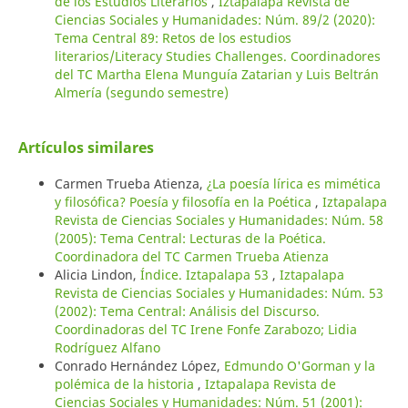
de los Estudios Literarios
,
Iztapalapa Revista de
Ciencias Sociales y Humanidades: Núm. 89/2 (2020):
Tema Central 89: Retos de los estudios
literarios/Literacy Studies Challenges. Coordinadores
del TC Martha Elena Munguía Zatarian y Luis Beltrán
Almería (segundo semestre)
Artículos similares
Carmen Trueba Atienza,
¿La poesía lírica es mimética
y filosófica? Poesía y filosofía en la Poética
,
Iztapalapa
Revista de Ciencias Sociales y Humanidades: Núm. 58
(2005): Tema Central: Lecturas de la Poética.
Coordinadora del TC Carmen Trueba Atienza
Alicia Lindon,
Índice. Iztapalapa 53
,
Iztapalapa
Revista de Ciencias Sociales y Humanidades: Núm. 53
(2002): Tema Central: Análisis del Discurso.
Coordinadoras del TC Irene Fonfe Zarabozo; Lidia
Rodríguez Alfano
Conrado Hernández López,
Edmundo O'Gorman y la
polémica de la historia
,
Iztapalapa Revista de
Ciencias Sociales y Humanidades: Núm. 51 (2001):