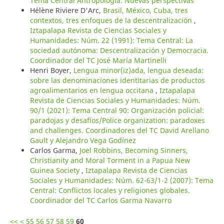
Tema Central Antropología: Nuevas perspectivas
Hélène Riviere D'Arc,
Brasil, México, Cuba, tres
contextos, tres enfoques de la descentralización
,
Iztapalapa Revista de Ciencias Sociales y
Humanidades: Núm. 22 (1991): Tema Central: La
sociedad autónoma: Descentralización y Democracia.
Coordinador del TC José María Martinelli
Henri Boyer,
Lengua minor(iz)ada, lengua deseada:
sobre las denominaciones identitarias de productos
agroalimentarios en lengua occitana
,
Iztapalapa
Revista de Ciencias Sociales y Humanidades: Núm.
90/1 (2021): Tema Central 90: Organización policial:
paradojas y desafíos/Police organization: paradoxes
and challenges. Coordinadores del TC David Arellano
Gault y Alejandro Vega Godínez
Carlos Garma,
Joel Robbins, Becoming Sinners,
Christianity and Moral Torment in a Papua New
Guinea Society
,
Iztapalapa Revista de Ciencias
Sociales y Humanidades: Núm. 62-63/1-2 (2007): Tema
Central: Conflictos locales y religiones globales.
Coordinador del TC Carlos Garma Navarro
<<
<
55
56
57
58
59
60