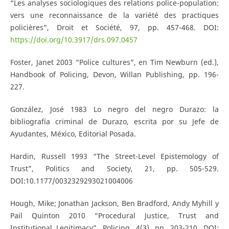
“Les analyses sociologiques des relations police-population:
vers une reconnaissance de la variété des practiques
policières”, Droit et Société, 97, pp. 457-468. DOI:
https://doi.org/10.3917/drs.097.0457
Foster, Janet 2003 “Police cultures”, en Tim Newburn (ed.),
Handbook of Policing, Devon, Willan Publishing, pp. 196-
227.
González, José 1983 Lo negro del negro Durazo: la
bibliografía criminal de Durazo, escrita por su Jefe de
Ayudantes, México, Editorial Posada.
Hardin, Russell 1993 “The Street-Level Epistemology of
Trust”, Politics and Society, 21, pp. 505-529.
DOI:10.1177/0032329293021004006
Hough, Mike; Jonathan Jackson, Ben Bradford, Andy Myhill y
Pail Quinton 2010 “Procedural Justice, Trust and
Institutional Legitimacy”, Policing, 4(3), pp. 203-210. DOI: