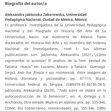
Biografía del autor/a
Aleksandra Jablonska Zaborowska,
Universidad
Pedagógica Nacional, Ciudad de México, México
Es profesora- investigadora de la Universidad Pedagógica
Nacional y del Posgrado en Historia del Arte de La
Universidad Nacio- nal Autónoma de México. Tiene
doctorados en Historia del Arte y es miembro del Sistema
Nacional de Investigadores, nivel I. Sus últimas
publicaciones son: Jablonska, Aleksandra (2021),“¿Cómo
representar lo ausente? El análisis de la Tem- pestad de
Tatiana Huezo” en: Luciano, Mauro y Tatiana Guenaga
(orgs),
A
ná-
l
i
s
e fílmica e sus resonancias. Entre imagens da
historia, literatura y psicoanálise
, pp. 97-115, Brasil,
Universidad Federal de Sergipe, ISBN978-65-86195-38-5;
Jablonska, Aleksandra (2020), “
T
od
o sobre mi madre
en la
autoconstrucción de lo femenino”, en: A. Ortega y S.
Anchondo,
Otra mirada. Mujeres en séptimo arte
, pp. 335-346,
CDMX: Río Subterráneo, Humanidades, pp. 335-346, ISBN: