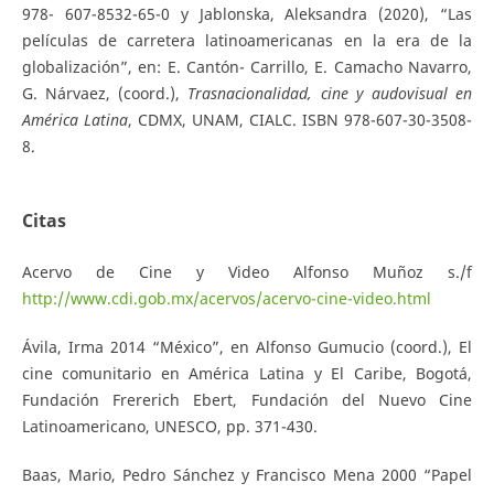
978- 607-8532-65-0 y Jablonska, Aleksandra (2020), “Las
películas de carretera latinoamericanas en la era de la
globalización”, en: E. Cantón- Carrillo, E. Camacho Navarro,
G. Nárvaez, (coord.),
T
r
a
s
na
c
i
on
a
l
ida
d
, cine y audovisual en
América Latina
, CDMX, UNAM, CIALC. ISBN 978-607-30-3508-
8.
Citas
Acervo de Cine y Video Alfonso Muñoz s./f
http://www.cdi.gob.mx/acervos/acervo-cine-video.html
Ávila, Irma 2014 “México”, en Alfonso Gumucio (coord.), El
cine comunitario en América Latina y El Caribe, Bogotá,
Fundación Frererich Ebert, Fundación del Nuevo Cine
Latinoamericano, UNESCO, pp. 371-430.
Baas, Mario, Pedro Sánchez y Francisco Mena 2000 “Papel