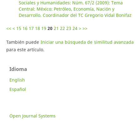
Sociales y Humanidades: Núm. 67/2 (2009): Tema
Central: México: Petróleo, Economía, Nación y
Desarrollo. Coordinador del TC Gregorio Vidal Bonifaz
<<
<
15
16
17
18
19
20
21
22
23
24
>
>>
También puede
Iniciar una búsqueda de similitud avanzada
para este artículo.
Idioma
English
Español
Open Journal Systems