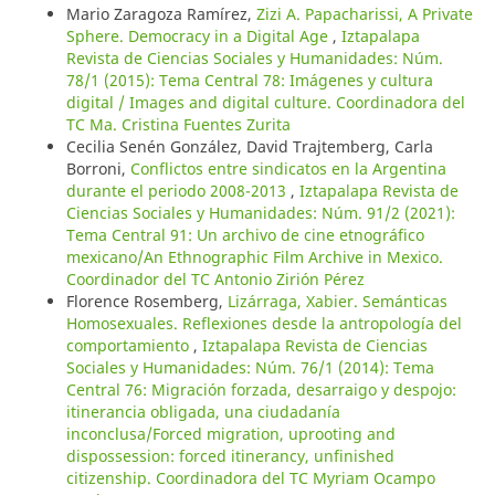
Mario Zaragoza Ramírez,
Zizi A. Papacharissi, A Private
Sphere. Democracy in a Digital Age
,
Iztapalapa
Revista de Ciencias Sociales y Humanidades: Núm.
78/1 (2015): Tema Central 78: Imágenes y cultura
digital / Images and digital culture. Coordinadora del
TC Ma. Cristina Fuentes Zurita
Cecilia Senén González, David Trajtemberg, Carla
Borroni,
Conflictos entre sindicatos en la Argentina
durante el periodo 2008-2013
,
Iztapalapa Revista de
Ciencias Sociales y Humanidades: Núm. 91/2 (2021):
Tema Central 91: Un archivo de cine etnográfico
mexicano/An Ethnographic Film Archive in Mexico.
Coordinador del TC Antonio Zirión Pérez
Florence Rosemberg,
Lizárraga, Xabier. Semánticas
Homosexuales. Reflexiones desde la antropología del
comportamiento
,
Iztapalapa Revista de Ciencias
Sociales y Humanidades: Núm. 76/1 (2014): Tema
Central 76: Migración forzada, desarraigo y despojo:
itinerancia obligada, una ciudadanía
inconclusa/Forced migration, uprooting and
dispossession: forced itinerancy, unfinished
citizenship. Coordinadora del TC Myriam Ocampo