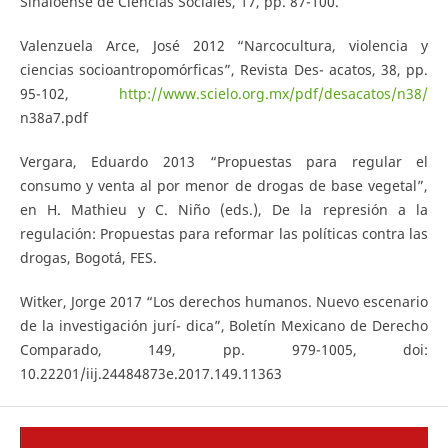
Sinaloense de Ciencias Sociales, 17, pp. 87-100.
Valenzuela Arce, José 2012 “Narcocultura, violencia y
ciencias socioantropomórficas”, Revista Des- acatos, 38, pp.
95-102,
http://www.scielo.org.mx/pdf/desacatos/n38/
n38a7.pdf
Vergara, Eduardo 2013 “Propuestas para regular el
consumo y venta al por menor de drogas de base vegetal”,
en H. Mathieu y C. Niño (eds.), De la represión a la
regulación: Propuestas para reformar las políticas contra las
drogas, Bogotá, FES.
Witker, Jorge 2017 “Los derechos humanos. Nuevo escenario
de la investigación jurí- dica”, Boletín Mexicano de Derecho
Comparado, 149, pp. 979-1005, doi:
10.22201/iij.24484873e.2017.149.11363