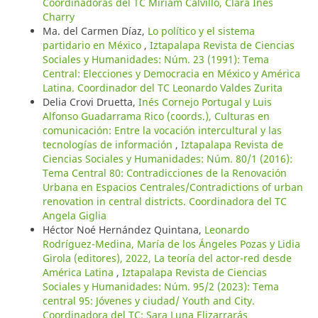
Coordinadoras del TC Miriam Calvillo, Clara Inés
Charry
Ma. del Carmen Díaz,
Lo político y el sistema
partidario en México
,
Iztapalapa Revista de Ciencias
Sociales y Humanidades: Núm. 23 (1991): Tema
Central: Elecciones y Democracia en México y América
Latina. Coordinador del TC Leonardo Valdes Zurita
Delia Crovi Druetta,
Inés Cornejo Portugal y Luis
Alfonso Guadarrama Rico (coords.), Culturas en
comunicación: Entre la vocación intercultural y las
tecnologías de información
,
Iztapalapa Revista de
Ciencias Sociales y Humanidades: Núm. 80/1 (2016):
Tema Central 80: Contradicciones de la Renovación
Urbana en Espacios Centrales/Contradictions of urban
renovation in central districts. Coordinadora del TC
Angela Giglia
Héctor Noé Hernández Quintana,
Leonardo
Rodríguez-Medina, María de los Ángeles Pozas y Lidia
Girola (editores), 2022, La teoría del actor-red desde
América Latina
,
Iztapalapa Revista de Ciencias
Sociales y Humanidades: Núm. 95/2 (2023): Tema
central 95: Jóvenes y ciudad/ Youth and City.
Coordinadora del TC: Sara Luna Elizarrarás