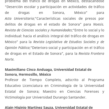
problema del tráfico de drogas en México, destacándose
“Deserción escolar y participación en actividades de tráfico
de drogas en Sonora, México” para
A
c
ta
U
ni
v
e
r
s
i
t
a
ria
;“Características sociales de presos por
delitos de drogas en el estado de Sonora” para
N
oes
i
s
.
Revista de Ciencias sociales y Humanidades
;“Entre lo social y lo
individual: hacia el análisis integral del tráfico de drogas en
México” para la
R
evista
L
e
g
islativa de Estudios Sociales y de
Opinión Pública
;“Deterioro social y participación en el tráfico
de drogas en el Estado de Sonora”, para la
R
e
vista Frontera
Norte.
Maximiliano Cinco Anduaga,
Universidad Estatal de
Sonora, Hermosillo, México
Profesor de Tiempo Completo, adscrito al Programa
Educativo Licenciatura en Criminología de la Universidad
Estatal de Sonora; Maestro en Ciencias Forenses y
Victimología por Universidad Durango Santander.
Alain Higinio Martínez Sauza,
Universidad Estatal de