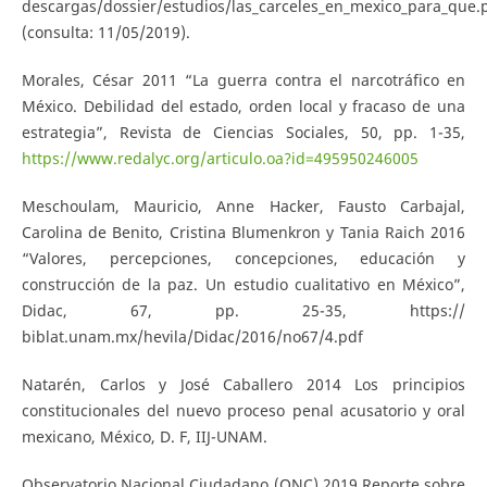
descargas/dossier/estudios/las_carceles_en_mexico_para_que.
(consulta: 11/05/2019).
Morales, César 2011 “La guerra contra el narcotráfico en
México. Debilidad del estado, orden local y fracaso de una
estrategia”, Revista de Ciencias Sociales, 50, pp. 1-35,
https://www.redalyc.org/articulo.oa?id=495950246005
Meschoulam, Mauricio, Anne Hacker, Fausto Carbajal,
Carolina de Benito, Cristina Blumenkron y Tania Raich 2016
“Valores, percepciones, concepciones, educación y
construcción de la paz. Un estudio cualitativo en México”,
Didac, 67, pp. 25-35, https://
biblat.unam.mx/hevila/Didac/2016/no67/4.pdf
Natarén, Carlos y José Caballero 2014 Los principios
constitucionales del nuevo proceso penal acusatorio y oral
mexicano, México, D. F, IIJ-UNAM.
Observatorio Nacional Ciudadano (ONC) 2019 Reporte sobre