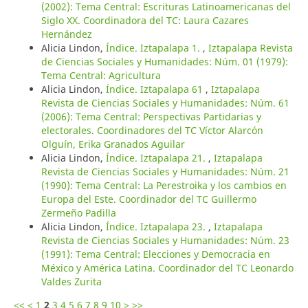
(2002): Tema Central: Escrituras Latinoamericanas del
Siglo XX. Coordinadora del TC: Laura Cazares
Hernández
Alicia Lindon,
Índice. Iztapalapa 1.
,
Iztapalapa Revista
de Ciencias Sociales y Humanidades: Núm. 01 (1979):
Tema Central: Agricultura
Alicia Lindon,
Índice. Iztapalapa 61
,
Iztapalapa
Revista de Ciencias Sociales y Humanidades: Núm. 61
(2006): Tema Central: Perspectivas Partidarias y
electorales. Coordinadores del TC Víctor Alarcón
Olguín, Erika Granados Aguilar
Alicia Lindon,
Índice. Iztapalapa 21.
,
Iztapalapa
Revista de Ciencias Sociales y Humanidades: Núm. 21
(1990): Tema Central: La Perestroika y los cambios en
Europa del Este. Coordinador del TC Guillermo
Zermeño Padilla
Alicia Lindon,
Índice. Iztapalapa 23.
,
Iztapalapa
Revista de Ciencias Sociales y Humanidades: Núm. 23
(1991): Tema Central: Elecciones y Democracia en
México y América Latina. Coordinador del TC Leonardo
Valdes Zurita
<<
<
1
2
3
4
5
6
7
8
9
10
>
>>