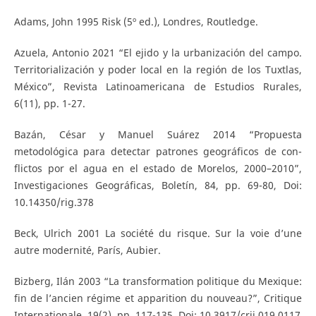
Adams, John 1995 Risk (5º ed.), Londres, Routledge.
Azuela, Antonio 2021 “El ejido y la urbanización del campo.
Territorialización y poder local en la región de los Tuxtlas,
México”, Revista Latinoamericana de Estudios Rurales,
6(11), pp. 1-27.
Bazán, César y Manuel Suárez 2014 “Propuesta
metodológica para detectar patrones geográficos de con-
flictos por el agua en el estado de Morelos, 2000–2010”,
Investigaciones Geográficas, Boletín, 84, pp. 69-80, Doi:
10.14350/rig.378
Beck, Ulrich 2001 La société du risque. Sur la voie d’une
autre modernité, París, Aubier.
Bizberg, Ilán 2003 “La transformation politique du Mexique:
fin de l’ancien régime et apparition du nouveau?”, Critique
Internationale, 19(2), pp. 117-135, Doi: 10.3917/crii.019.0117