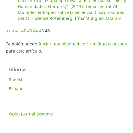
falocéntrica
,
Iztapalapa Revista de Ciencias Sociales y
Humanidades: Núm. 74/1 (2013): Tema central 74:
Múltiples enfoques sobre la violencia. Coordinadoras
del TC Florence Rosemberg, Irma Munguía Zatarain
<<
<
41
42
43
44
45
46
También puede
Iniciar una búsqueda de similitud avanzada
para este artículo.
Idioma
English
Español
Open Journal Systems