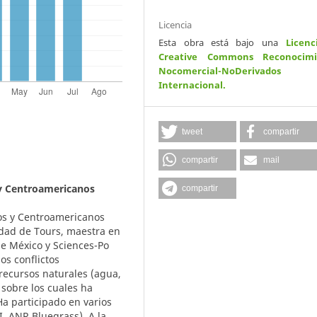
Licencia
Esta obra está bajo una
Licenc
Creative Commons Reconocimi
Nocomercial-NoDerivados
Internacional
.
tweet
compartir
compartir
mail
y Centroamericanos
compartir
os y Centroamericanos
idad de Tours, maestra en
de México y Sciences-Po
os conflictos
¡recursos naturales (agua,
 sobre los cuales ha
 Ha participado en varios
I, ANR Bluegrass). A la