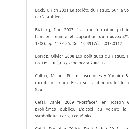
Beck, Ulrich 2001 La société du risque. Sur la v
París, Aubier.
Bizberg, Ilán 2003 “La transformation polit
l’ancien régime et apparition du nouveau?”, 
19(2), pp. 117-135, Doi: 10.3917/crii.019.0117
Borraz, Olivier 2008 Les politiques du risque, 
Po, Doi: 10.3917/ scpo.borra.2008.02
Callon, Michel, Pierre Lascoumes y Yannick 
monde incertain. Essai sur la démocratie tech
Seuil.
Cefaï, Daniel 2009 “Postface”, en: Joseph G
problèmes publics. L’alcool au volant: la
symbolique, París, Económica.
Cefaï, Daniel y Cédric Terzi (eds.) 2012 L’