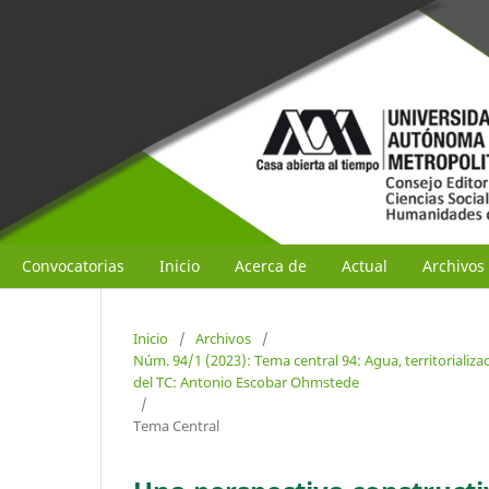
Convocatorias
Inicio
Acerca de
Actual
Archivos
Inicio
/
Archivos
/
Núm. 94/1 (2023): Tema central 94: Agua, territorializac
del TC: Antonio Escobar Ohmstede
/
Tema Central