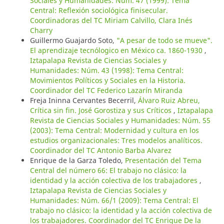
Sociales y Humanidades: Núm. 47 (1999): Tema
Central: Reflexión sociológica finisecular.
Coordinadoras del TC Miriam Calvillo, Clara Inés
Charry
Guillermo Guajardo Soto,
"A pesar de todo se mueve".
El aprendizaje tecnólogico en México ca. 1860-1930
,
Iztapalapa Revista de Ciencias Sociales y
Humanidades: Núm. 43 (1998): Tema Central:
Movimientos Políticos y Sociales en la Historia.
Coordinador del TC Federico Lazarín Miranda
Freja Ininna Cervantes Becerril,
Álvaro Ruiz Abreu,
Crítica sin fin. José Gorostiza y sus Críticos
,
Iztapalapa
Revista de Ciencias Sociales y Humanidades: Núm. 55
(2003): Tema Central: Modernidad y cultura en los
estudios organizacionales: Tres modelos analíticos.
Coordinador del TC Antonio Barba Alvarez
Enrique de la Garza Toledo,
Presentación del Tema
Central del número 66: El trabajo no clásico: la
identidad y la acción colectiva de los trabajadores
,
Iztapalapa Revista de Ciencias Sociales y
Humanidades: Núm. 66/1 (2009): Tema Central: El
trabajo no clásico: la identidad y la acción colectiva de
los trabajadores. Coordinador del TC Enrique De la