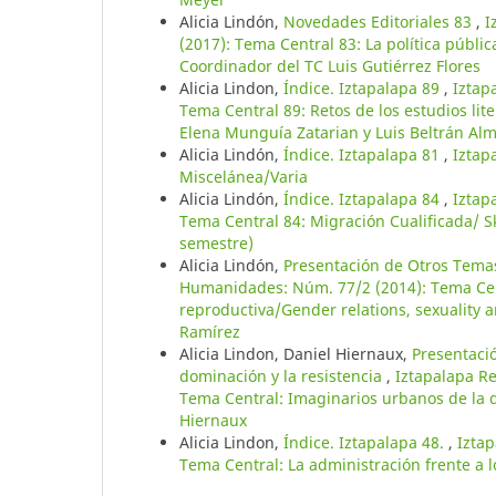
Alicia Lindón,
Novedades Editoriales 83
,
I
(2017): Tema Central 83: La política públi
Coordinador del TC Luis Gutiérrez Flores
Alicia Lindon,
Índice. Iztapalapa 89
,
Iztap
Tema Central 89: Retos de los estudios lit
Elena Munguía Zatarian y Luis Beltrán Al
Alicia Lindón,
Índice. Iztapalapa 81
,
Iztap
Miscelánea/Varia
Alicia Lindón,
Índice. Iztapalapa 84
,
Iztap
Tema Central 84: Migración Cualificada/ S
semestre)
Alicia Lindón,
Presentación de Otros Tem
Humanidades: Núm. 77/2 (2014): Tema Cent
reproductiva/Gender relations, sexuality 
Ramírez
Alicia Lindon, Daniel Hiernaux,
Presentaci
dominación y la resistencia
,
Iztapalapa Re
Tema Central: Imaginarios urbanos de la d
Hiernaux
Alicia Lindon,
Índice. Iztapalapa 48.
,
Iztap
Tema Central: La administración frente a 