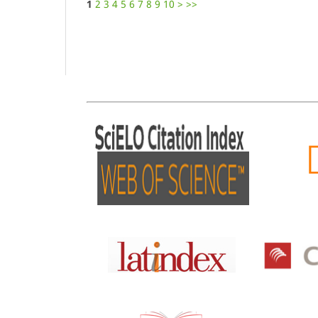
1
2
3
4
5
6
7
8
9
10
>
>>