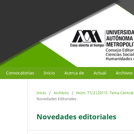
Convocatorias
Inicio
Acerca de
Actual
Archivos
Inicio
/
Archivos
/
Núm. 71/2 (2011): Tema Central:
Novedades Editoriales
Novedades editoriales