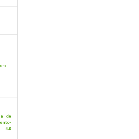
hea
ia de
ento-
 4.0