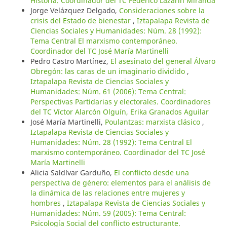
Historia. Coordinador del TC Federico Lazarín Miranda
Jorge Velázquez Delgado,
Consideraciones sobre la
crisis del Estado de bienestar
,
Iztapalapa Revista de
Ciencias Sociales y Humanidades: Núm. 28 (1992):
Tema Central El marxismo contemporáneo.
Coordinador del TC José María Martinelli
Pedro Castro Martínez,
El asesinato del general Álvaro
Obregón: las caras de un imaginario dividido
,
Iztapalapa Revista de Ciencias Sociales y
Humanidades: Núm. 61 (2006): Tema Central:
Perspectivas Partidarias y electorales. Coordinadores
del TC Víctor Alarcón Olguín, Erika Granados Aguilar
José María Martinelli,
Poulantzas: marxista clásico
,
Iztapalapa Revista de Ciencias Sociales y
Humanidades: Núm. 28 (1992): Tema Central El
marxismo contemporáneo. Coordinador del TC José
María Martinelli
Alicia Saldívar Garduño,
El conflicto desde una
perspectiva de género: elementos para el análisis de
la dinámica de las relaciones entre mujeres y
hombres
,
Iztapalapa Revista de Ciencias Sociales y
Humanidades: Núm. 59 (2005): Tema Central:
Psicología Social del conflicto estructurante.