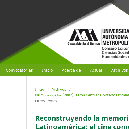
Convocatorias
Inicio
Acerca de
Actual
Archivos
Inicio
/
Archivos
/
Núm. 62-63/1-2 (2007): Tema Central: Conflictos locale
Otros Temas
Reconstruyendo la memoria 
Latinoamérica: el cine com