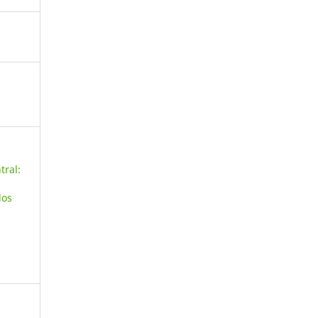
tral:
los