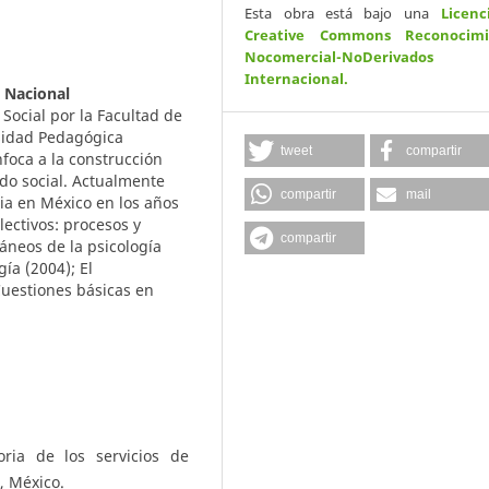
Esta obra está bajo una
Licenc
Creative Commons Reconocimi
Nocomercial-NoDerivados
Internacional
.
 Nacional
 Social por la Facultad de
rsidad Pedagógica
tweet
compartir
nfoca a la construcción
ido social. Actualmente
compartir
mail
cia en México en los años
lectivos: procesos y
compartir
áneos de la psicología
gía (2004); El
Cuestiones básicas en
oria de los servicios de
, México.