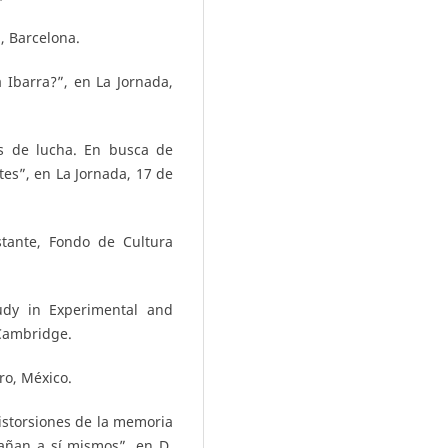
, Barcelona.
a Ibarra?”, en La Jornada,
os de lucha. En busca de
es”, en La Jornada, 17 de
stante, Fondo de Cultura
tudy in Experimental and
 Cambridge.
ro, México.
istorsiones de la memoria
añan a sí mismos”, en D.