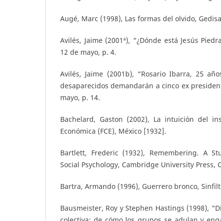
Augé, Marc (1998), Las formas del olvido, Gedisa
Avilés, Jaime (2001ª), “¿Dónde está Jesús Piedr
12 de mayo, p. 4.
Avilés, Jaime (2001b), “Rosario Ibarra, 25 añ
desaparecidos demandarán a cinco ex president
mayo, p. 14.
Bachelard, Gaston (2002), La intuición del in
Económica (FCE), México [1932].
Bartlett, Frederic (1932), Remembering. A S
Social Psychology, Cambridge University Press,
Bartra, Armando (1996), Guerrero bronco, Sinfilt
Bausmeister, Roy y Stephen Hastings (1998), “D
colectiva: de cómo los grupos se adulan y eng