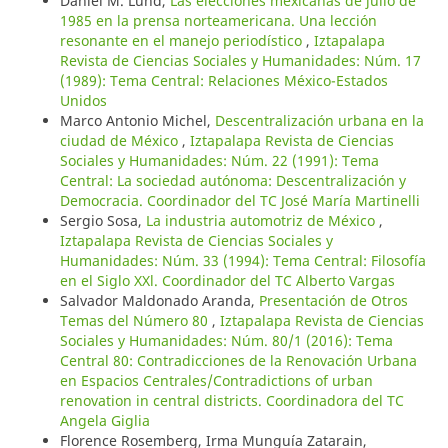
Daniel M. Lund,
Las elecciones mexicanas de julio de
1985 en la prensa norteamericana. Una lección
resonante en el manejo periodístico
,
Iztapalapa
Revista de Ciencias Sociales y Humanidades: Núm. 17
(1989): Tema Central: Relaciones México-Estados
Unidos
Marco Antonio Michel,
Descentralización urbana en la
ciudad de México
,
Iztapalapa Revista de Ciencias
Sociales y Humanidades: Núm. 22 (1991): Tema
Central: La sociedad autónoma: Descentralización y
Democracia. Coordinador del TC José María Martinelli
Sergio Sosa,
La industria automotriz de México
,
Iztapalapa Revista de Ciencias Sociales y
Humanidades: Núm. 33 (1994): Tema Central: Filosofía
en el Siglo XXl. Coordinador del TC Alberto Vargas
Salvador Maldonado Aranda,
Presentación de Otros
Temas del Número 80
,
Iztapalapa Revista de Ciencias
Sociales y Humanidades: Núm. 80/1 (2016): Tema
Central 80: Contradicciones de la Renovación Urbana
en Espacios Centrales/Contradictions of urban
renovation in central districts. Coordinadora del TC
Angela Giglia
Florence Rosemberg, Irma Munguía Zatarain,