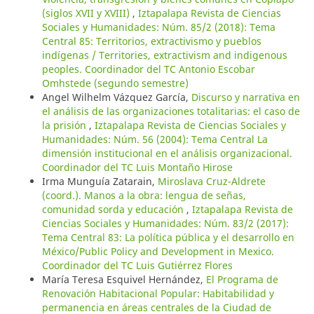
(siglos XVII y XVIII)
,
Iztapalapa Revista de Ciencias
Sociales y Humanidades: Núm. 85/2 (2018): Tema
Central 85: Territorios, extractivismo y pueblos
indígenas / Territories, extractivism and indigenous
peoples. Coordinador del TC Antonio Escobar
Omhstede (segundo semestre)
Angel Wilhelm Vázquez García,
Discurso y narrativa en
el análisis de las organizaciones totalitarias: el caso de
la prisión
,
Iztapalapa Revista de Ciencias Sociales y
Humanidades: Núm. 56 (2004): Tema Central La
dimensión institucional en el análisis organizacional.
Coordinador del TC Luis Montaño Hirose
Irma Munguía Zatarain,
Miroslava Cruz-Aldrete
(coord.). Manos a la obra: lengua de señas,
comunidad sorda y educación
,
Iztapalapa Revista de
Ciencias Sociales y Humanidades: Núm. 83/2 (2017):
Tema Central 83: La política pública y el desarrollo en
México/Public Policy and Development in Mexico.
Coordinador del TC Luis Gutiérrez Flores
María Teresa Esquivel Hernández,
El Programa de
Renovación Habitacional Popular: Habitabilidad y
permanencia en áreas centrales de la Ciudad de