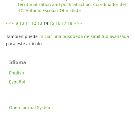
territorialization and political action. Coordinador del
TC: Antonio Escobar Ohmstede
<<
<
9
10
11
12
13
14
15
16
17
18
>
>>
También puede
Iniciar una búsqueda de similitud avanzada
para este artículo.
Idioma
English
Español
Open Journal Systems