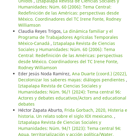
Unidos
,
Iztapalapa Revista de Ciencias Sociales y
Humanidades: Núm. 60 (2006): Tema Central:
Redefinición de las Américas: perspectivas desde
México. Coordinadores del TC Irene Fonte, Rodney
Williamson
Claudia Reyes Trigos,
La dinámica familiar y el
Programa de Trabajadores Agrícolas Temporales
México-Canadá
,
Iztapalapa Revista de Ciencias
Sociales y Humanidades: Núm. 60 (2006): Tema
Central: Redefinición de las Américas: perspectivas
desde México. Coordinadores del TC Irene Fonte,
Rodney Williamson
Eder Jesús Noda Ramírez,
Ana Duarte (coord.) (2022),
Decolonizar los saberes mayas: diálogos pendientes
,
Iztapalapa Revista de Ciencias Sociales y
Humanidades: Núm. 96/1 (2024): Tema central 96:
Actores y debates educativos/Actors and educational
debates
Héctor Zapata Aburto,
Frida Gorbach, 2020, Histeria e
historia. Un relato sobre el siglo XIX mexicano.
,
Iztapalapa Revista de Ciencias Sociales y
Humanidades: Núm. 94/1 (2023): Tema central 94:
Agua, territorialización y acción política/Water,