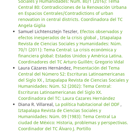
Sociales y Humanidades: Núm. 80/1 (2016): Tema
Central 80: Contradicciones de la Renovación Urbana
en Espacios Centrales/Contradictions of urban
renovation in central districts. Coordinadora del TC
Angela Giglia
Samuel Lichtensztejn Teszler,
Efectos observados y
efectos inesperados de la crisis global
,
Iztapalapa
Revista de Ciencias Sociales y Humanidades: Núm.
70/1 (2011): Tema Central: La crisis económica y
financiera global: Estados Unidos y América Latina.
Coordinadores del TC Arturo Guillén; Gregorio Vidal
Laura Cázares Hernández,
Presentación del Tema
Central del Número 52: Escrituras Latinoamericanas
del Siglo XX
,
Iztapalapa Revista de Ciencias Sociales y
Humanidades: Núm. 52 (2002): Tema Central:
Escrituras Latinoamericanas del Siglo XX.
Coordinadora del TC: Laura Cazares Hernández
Diana R. Villareal,
La política habitacional del DDF
,
Iztapalapa Revista de Ciencias Sociales y
Humanidades: Núm. 09 (1983): Tema Central La
ciudad de México: Historia, problemas y perspectivas.
Coordinador del TC Álvaro J. Portillo