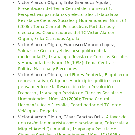
Víctor Alarcón Olguín, Erika Granados Aguilar,
Presentación del Tema Central del número 61:
Perspectivas partidarias y electorales
,
Iztapalapa
Revista de Ciencias Sociales y Humanidades: Núm. 61
(2006): Tema Central: Perspectivas Partidarias y
electorales. Coordinadores del TC Víctor Alarcón
Olguín, Erika Granados Aguilar
Víctor Alarcón Olguín, Francisco Miranda López,
Salinas de Gortari: ¿el discurso político de la
modernidad?
,
Iztapalapa Revista de Ciencias Sociales
y Humanidades: Núm. 16 (1988): Tema Central:
Política Nacional y Elecciones
Victor Alarcón Olguín,
Joel Flores Rentería, El gobierno
representativo. Orígenes y principios políticos en el
pensamiento de la Revolución de la Revolución
Francesa
,
Iztapalapa Revista de Ciencias Sociales y
Humanidades: Núm. 49 (2000): Tema Central:
Hermenéutica y Filosofía. Coordinador del TC Jorge
Velázquez Delgado
Víctor Alarcón Olguín, César Cancino Ortíz,
A favor de
una razón tan marxista como newtoniana. Entrevista a
Miguel Angel Quintanilla
,
Iztapalapa Revista de
Ciencias Sociales y Humanidades: Núm. 15 (1988):