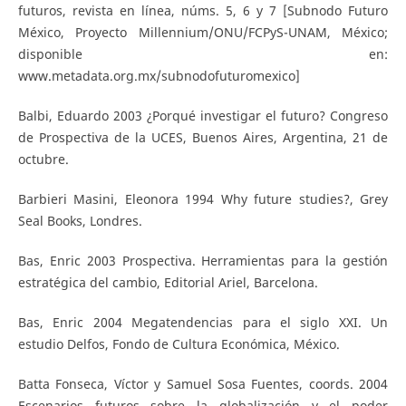
futuros, revista en línea, núms. 5, 6 y 7 [Subnodo Futuro
México, Proyecto Millennium/ONU/FCPyS-UNAM, México;
disponible en:
www.metadata.org.mx/subnodofuturomexico]
Balbi, Eduardo 2003 ¿Porqué investigar el futuro? Congreso
de Prospectiva de la UCES, Buenos Aires, Argentina, 21 de
octubre.
Barbieri Masini, Eleonora 1994 Why future studies?, Grey
Seal Books, Londres.
Bas, Enric 2003 Prospectiva. Herramientas para la gestión
estratégica del cambio, Editorial Ariel, Barcelona.
Bas, Enric 2004 Megatendencias para el siglo XXI. Un
estudio Delfos, Fondo de Cultura Económica, México.
Batta Fonseca, Víctor y Samuel Sosa Fuentes, coords. 2004
Escenarios futuros sobre la globalización y el poder