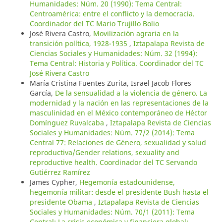
Humanidades: Núm. 20 (1990): Tema Central:
Centroamérica: entre el conflicto y la democracia.
Coordinador del TC Mario Trujillo Bolio
José Rivera Castro,
Movilización agraria en la
transición política, 1928-1935
,
Iztapalapa Revista de
Ciencias Sociales y Humanidades: Núm. 32 (1994):
Tema Central: Historia y Política. Coordinador del TC
José Rivera Castro
María Cristina Fuentes Zurita, Israel Jacob Flores
García,
De la sensualidad a la violencia de género. La
modernidad y la nación en las representaciones de la
masculinidad en el México contemporáneo de Héctor
Domínguez Ruvalcaba
,
Iztapalapa Revista de Ciencias
Sociales y Humanidades: Núm. 77/2 (2014): Tema
Central 77: Relaciones de Género, sexualidad y salud
reproductiva/Gender relations, sexuality and
reproductive health. Coordinador del TC Servando
Gutiérrez Ramírez
James Cypher,
Hegemonía estadounidense,
hegemonía militar: desde el presidente Bush hasta el
presidente Obama
,
Iztapalapa Revista de Ciencias
Sociales y Humanidades: Núm. 70/1 (2011): Tema
Central: La crisis económica y financiera global: