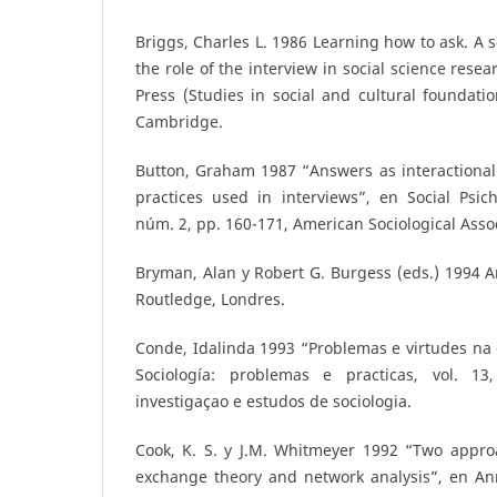
Briggs, Charles L. 1986 Learning how to ask. A s
the role of the interview in social science rese
Press (Studies in social and cultural foundati
Cambridge.
Button, Graham 1987 “Answers as interactional
practices used in interviews”, en Social Psich
núm. 2, pp. 160-171, American Sociological Assoc
Bryman, Alan y Robert G. Burgess (eds.) 1994 An
Routledge, Londres.
Conde, Idalinda 1993 “Problemas e virtudes na 
Sociología: problemas e practicas, vol. 1
investigaçao e estudos de sociologia.
Cook, K. S. y J.M. Whitmeyer 1992 “Two approa
exchange theory and network analysis”, en Ann