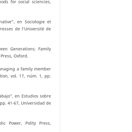
ods for social sciencies,
native”, en Sociologie et
Presses de l’Université de
een Generations; Family
Press, Oxford.
managing a family member
ion, vol. 17, núm. 1, pp.
bajo”, en Estudios sobre
 pp. 41-67, Universidad de
ic Power, Polity Press,