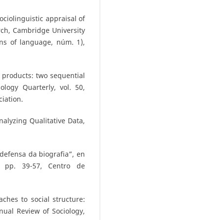
ociolinguistic appraisal of
arch, Cambridge University
ons of language, núm. 1),
 products: two sequential
ology Quarterly, vol. 50,
iation.
alyzing Qualitative Data,
defensa da biografia”, en
3, pp. 39-57, Centro de
ches to social structure:
ual Review of Sociology,