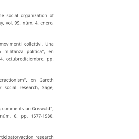
e social organization of
y, vol. 95, núm. 4, enero,
movimenti collettivi. Una
 militanza política”, en
 4, octubrediciembre, pp.
eractionism”, en Gareth
 social research, Sage,
s: comments on Griswold”,
 núm. 6, pp. 1577-1580,
ticipatoryaction research