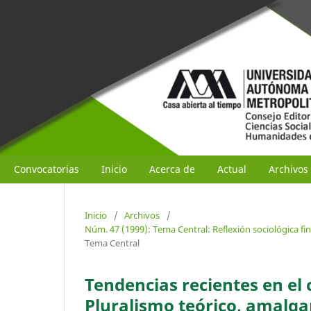
Convocatorias
Inicio
Acerca de
Actual
Archivos
Inicio
/
Archivos
/
Núm. 47 (1999): Tema Central: Reflexión sociológica fin
Tema Central
Tendencias recientes en el
Pluralismo teórico, amalg