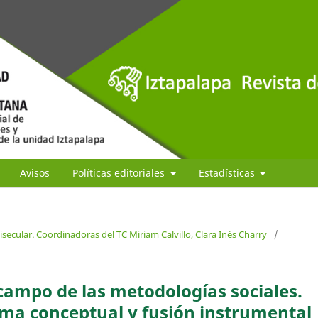
Avisos
Políticas editoriales
Estadísticas
isecular. Coordinadoras del TC Miriam Calvillo, Clara Inés Charry
/
 campo de las metodologías sociales.
ama conceptual y fusión instrumental