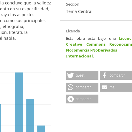
lla concluye que la validez
Sección
epto en su especificidad,
Tema Central
raya los aspectos
an como sus principales
, etnografía,
Licencia
ón, literatura
el habla.
Esta obra está bajo una
Licenc
Creative Commons Reconocimi
Nocomercial-NoDerivados
Internacional
.
tweet
compartir
compartir
mail
compartir