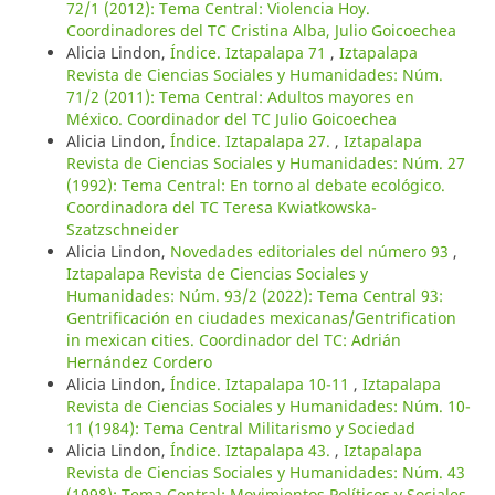
72/1 (2012): Tema Central: Violencia Hoy.
Coordinadores del TC Cristina Alba, Julio Goicoechea
Alicia Lindon,
Índice. Iztapalapa 71
,
Iztapalapa
Revista de Ciencias Sociales y Humanidades: Núm.
71/2 (2011): Tema Central: Adultos mayores en
México. Coordinador del TC Julio Goicoechea
Alicia Lindon,
Índice. Iztapalapa 27.
,
Iztapalapa
Revista de Ciencias Sociales y Humanidades: Núm. 27
(1992): Tema Central: En torno al debate ecológico.
Coordinadora del TC Teresa Kwiatkowska-
Szatzschneider
Alicia Lindon,
Novedades editoriales del número 93
,
Iztapalapa Revista de Ciencias Sociales y
Humanidades: Núm. 93/2 (2022): Tema Central 93:
Gentrificación en ciudades mexicanas/Gentrification
in mexican cities. Coordinador del TC: Adrián
Hernández Cordero
Alicia Lindon,
Índice. Iztapalapa 10-11
,
Iztapalapa
Revista de Ciencias Sociales y Humanidades: Núm. 10-
11 (1984): Tema Central Militarismo y Sociedad
Alicia Lindon,
Índice. Iztapalapa 43.
,
Iztapalapa
Revista de Ciencias Sociales y Humanidades: Núm. 43
(1998): Tema Central: Movimientos Políticos y Sociales