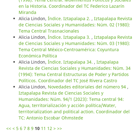
en la Historia. Coordinador del TC Federico Lazarín
Miranda
Alicia Lindon,
Índice. Iztapalapa 2.
,
Iztapalapa Revista
de Ciencias Sociales y Humanidades: Núm. 02 (1980):
Tema Central Trasnacionales
Alicia Lindon,
Índice. Iztapalapa 3.
,
Iztapalapa Revista
de Ciencias Sociales y Humanidades: Núm. 03 (1980):
Tema Central México-Centroamérica: Coyuntura
Económica Política
Alicia Lindon,
Índice. Iztapalapa 34.
,
Iztapalapa
Revista de Ciencias Sociales y Humanidades: Núm. 34
(1994): Tema Central Estructuras de Poder y Partidos
Políticos. Coordinador del TC José Rivera Castro
Alicia Lindon,
Novedades editoriales del número 94
,
Iztapalapa Revista de Ciencias Sociales y
Humanidades: Núm. 94/1 (2023): Tema central 94:
Agua, territorialización y acción política/Water,
territorialization and political action. Coordinador del
TC: Antonio Escobar Ohmstede
<<
<
5
6
7
8
9
10
11
12
>
>>