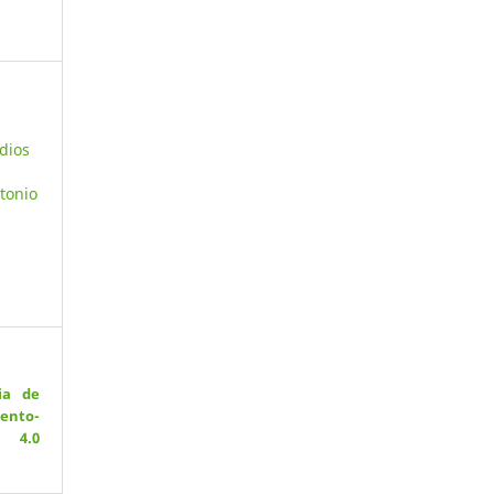
dios
ntonio
ia de
ento-
 4.0