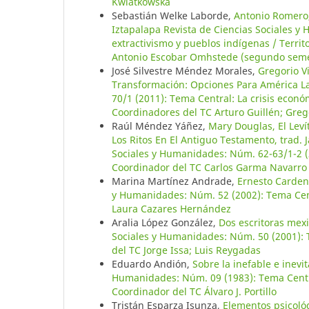
Kwiatkowska
Sebastián Welke Laborde,
Antonio Romero,
Iztapalapa Revista de Ciencias Sociales y
extractivismo y pueblos indígenas / Territ
Antonio Escobar Omhstede (segundo seme
José Silvestre Méndez Morales,
Gregorio Vi
Transformación: Opciones Para América L
70/1 (2011): Tema Central: La crisis econó
Coordinadores del TC Arturo Guillén; Greg
Raúl Méndez Yáñez,
Mary Douglas, El Leví
Los Ritos En El Antiguo Testamento, trad.
Sociales y Humanidades: Núm. 62-63/1-2 (20
Coordinador del TC Carlos Garma Navarro
Marina Martínez Andrade,
Ernesto Carden
y Humanidades: Núm. 52 (2002): Tema Centr
Laura Cazares Hernández
Aralia López González,
Dos escritoras mex
Sociales y Humanidades: Núm. 50 (2001): T
del TC Jorge Issa; Luis Reygadas
Eduardo Andión,
Sobre la inefable e inev
Humanidades: Núm. 09 (1983): Tema Centra
Coordinador del TC Álvaro J. Portillo
Tristán Esparza Isunza,
Elementos psicológi