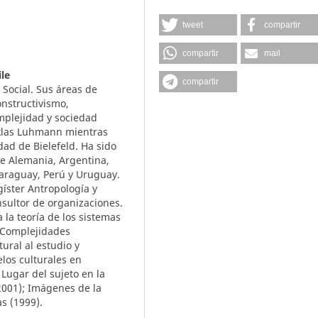
tweet
compartir
compartir
mail
le
compartir
Social. Sus áreas de
onstructivismo,
mplejidad y sociedad
iklas Luhmann mientras
dad de Bielefeld. Ha sido
de Alemania, Argentina,
Paraguay, Perú y Uruguay.
íster Antropología y
nsultor de organizaciones.
 la teoría de los sistemas
: Complejidades
ural al estudio y
los culturales en
 Lugar del sujeto en la
(2001); Imágenes de la
s (1999).