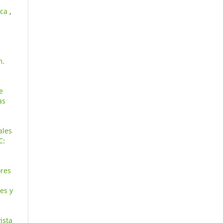
ica
,
m.
e
as
ales
C:
ores
es y
ista