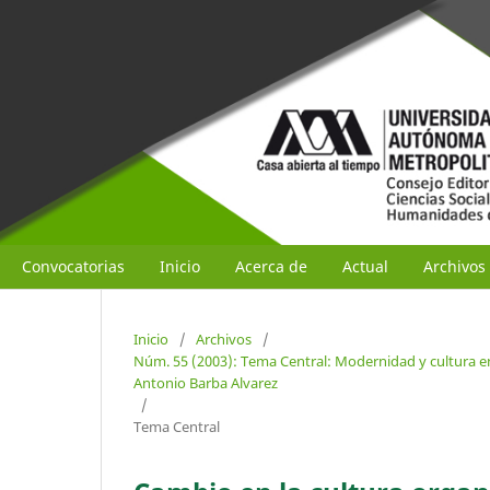
Convocatorias
Inicio
Acerca de
Actual
Archivos
Inicio
/
Archivos
/
Núm. 55 (2003): Tema Central: Modernidad y cultura en
Antonio Barba Alvarez
/
Tema Central