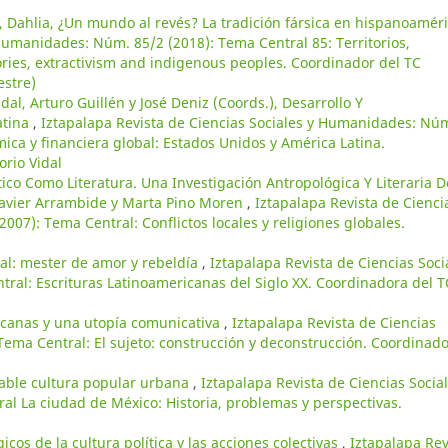
 Dahlia, ¿Un mundo al revés? La tradición fársica en hispanoamér
 Humanidades: Núm. 85/2 (2018): Tema Central 85: Territorios,
ories, extractivism and indigenous peoples. Coordinador del TC
stre)
dal, Arturo Guillén y José Deniz (Coords.), Desarrollo Y
atina
,
Iztapalapa Revista de Ciencias Sociales y Humanidades: Nú
mica y financiera global: Estados Unidos y América Latina.
orio Vidal
tico Como Literatura. Una Investigación Antropológica Y Literaria D
 Javier Arrambide y Marta Pino Moren
,
Iztapalapa Revista de Cienci
07): Tema Central: Conflictos locales y religiones globales.
al: mester de amor y rebeldía
,
Iztapalapa Revista de Ciencias Soci
al: Escrituras Latinoamericanas del Siglo XX. Coordinadora del T
icanas y una utopía comunicativa
,
Iztapalapa Revista de Ciencias
ema Central: El sujeto: construcción y deconstrucción. Coordinad
itable cultura popular urbana
,
Iztapalapa Revista de Ciencias Social
l La ciudad de México: Historia, problemas y perspectivas.
cos de la cultura política y las acciones colectivas
,
Iztapalapa Rev