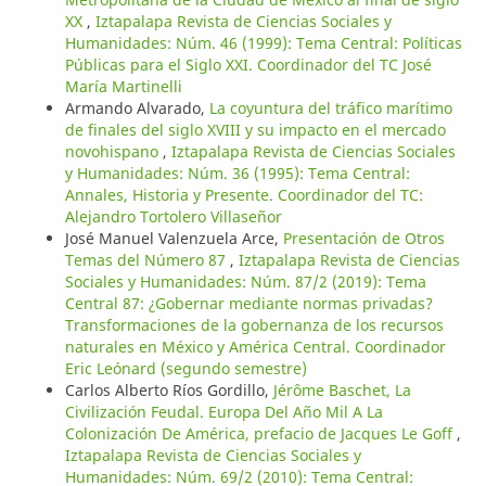
XX
,
Iztapalapa Revista de Ciencias Sociales y
Humanidades: Núm. 46 (1999): Tema Central: Políticas
Públicas para el Siglo XXI. Coordinador del TC José
María Martinelli
Armando Alvarado,
La coyuntura del tráfico marítimo
de finales del siglo XVIII y su impacto en el mercado
novohispano
,
Iztapalapa Revista de Ciencias Sociales
y Humanidades: Núm. 36 (1995): Tema Central:
Annales, Historia y Presente. Coordinador del TC:
Alejandro Tortolero Villaseñor
José Manuel Valenzuela Arce,
Presentación de Otros
Temas del Número 87
,
Iztapalapa Revista de Ciencias
Sociales y Humanidades: Núm. 87/2 (2019): Tema
Central 87: ¿Gobernar mediante normas privadas?
Transformaciones de la gobernanza de los recursos
naturales en México y América Central. Coordinador
Eric Leónard (segundo semestre)
Carlos Alberto Ríos Gordillo,
Jérôme Baschet, La
Civilización Feudal. Europa Del Año Mil A La
Colonización De América, prefacio de Jacques Le Goff
,
Iztapalapa Revista de Ciencias Sociales y
Humanidades: Núm. 69/2 (2010): Tema Central: