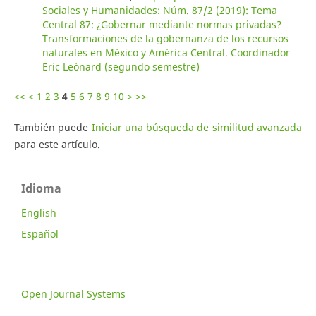
Sociales y Humanidades: Núm. 87/2 (2019): Tema
Central 87: ¿Gobernar mediante normas privadas?
Transformaciones de la gobernanza de los recursos
naturales en México y América Central. Coordinador
Eric Leónard (segundo semestre)
<<
<
1
2
3
4
5
6
7
8
9
10
>
>>
También puede
Iniciar una búsqueda de similitud avanzada
para este artículo.
Idioma
English
Español
Open Journal Systems