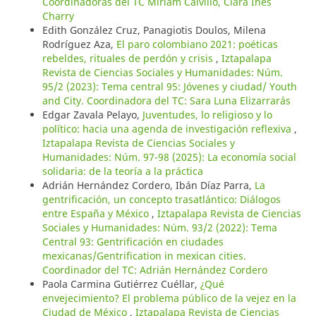
Coordinadoras del TC Miriam Calvillo, Clara Inés
Charry
Edith González Cruz, Panagiotis Doulos, Milena
Rodríguez Aza,
El paro colombiano 2021: poéticas
rebeldes, rituales de perdón y crisis
,
Iztapalapa
Revista de Ciencias Sociales y Humanidades: Núm.
95/2 (2023): Tema central 95: Jóvenes y ciudad/ Youth
and City. Coordinadora del TC: Sara Luna Elizarrarás
Edgar Zavala Pelayo,
Juventudes, lo religioso y lo
político: hacia una agenda de investigación reflexiva
,
Iztapalapa Revista de Ciencias Sociales y
Humanidades: Núm. 97-98 (2025): La economía social
solidaria: de la teoría a la práctica
Adrián Hernández Cordero, Ibán Díaz Parra,
La
gentrificación, un concepto trasatlántico: Diálogos
entre España y México
,
Iztapalapa Revista de Ciencias
Sociales y Humanidades: Núm. 93/2 (2022): Tema
Central 93: Gentrificación en ciudades
mexicanas/Gentrification in mexican cities.
Coordinador del TC: Adrián Hernández Cordero
Paola Carmina Gutiérrez Cuéllar,
¿Qué
envejecimiento? El problema público de la vejez en la
Ciudad de México
,
Iztapalapa Revista de Ciencias