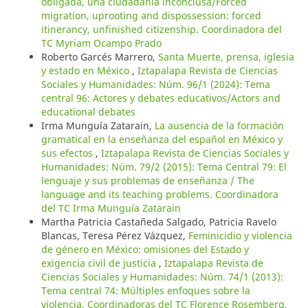
obligada, una ciudadanía inconclusa/Forced
migration, uprooting and dispossession: forced
itinerancy, unfinished citizenship. Coordinadora del
TC Myriam Ocampo Prado
Roberto Garcés Marrero,
Santa Muerte, prensa, iglesia
y estado en México
,
Iztapalapa Revista de Ciencias
Sociales y Humanidades: Núm. 96/1 (2024): Tema
central 96: Actores y debates educativos/Actors and
educational debates
Irma Munguía Zatarain,
La ausencia de la formación
gramatical en la enseñanza del español en México y
sus efectos
,
Iztapalapa Revista de Ciencias Sociales y
Humanidades: Núm. 79/2 (2015): Tema Central 79: El
lenguaje y sus problemas de enseñanza / The
language and its teaching problems. Coordinadora
del TC Irma Munguía Zatarain
Martha Patricia Castañeda Salgado, Patricia Ravelo
Blancas, Teresa Pérez Vázquez,
Feminicidio y violencia
de género en México: omisiones del Estado y
exigencia civil de justicia
,
Iztapalapa Revista de
Ciencias Sociales y Humanidades: Núm. 74/1 (2013):
Tema central 74: Múltiples enfoques sobre la
violencia. Coordinadoras del TC Florence Rosemberg,