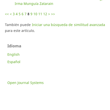
Irma Munguía Zatarain
<<
<
3
4
5
6
7
8
9
10
11
12
>
>>
También puede
Iniciar una búsqueda de similitud avanzada
para este artículo.
Idioma
English
Español
Open Journal Systems