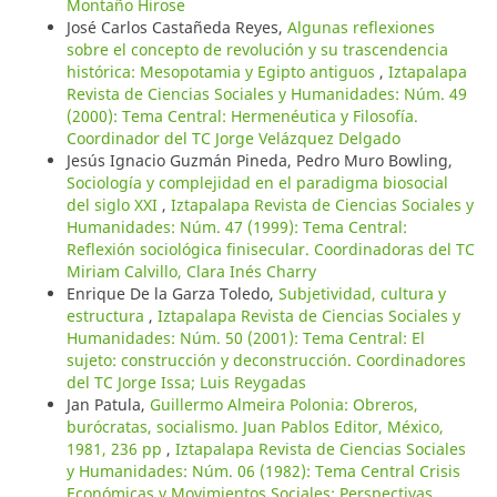
Montaño Hirose
José Carlos Castañeda Reyes,
Algunas reflexiones
sobre el concepto de revolución y su trascendencia
histórica: Mesopotamia y Egipto antiguos
,
Iztapalapa
Revista de Ciencias Sociales y Humanidades: Núm. 49
(2000): Tema Central: Hermenéutica y Filosofía.
Coordinador del TC Jorge Velázquez Delgado
Jesús Ignacio Guzmán Pineda, Pedro Muro Bowling,
Sociología y complejidad en el paradigma biosocial
del siglo XXI
,
Iztapalapa Revista de Ciencias Sociales y
Humanidades: Núm. 47 (1999): Tema Central:
Reflexión sociológica finisecular. Coordinadoras del TC
Miriam Calvillo, Clara Inés Charry
Enrique De la Garza Toledo,
Subjetividad, cultura y
estructura
,
Iztapalapa Revista de Ciencias Sociales y
Humanidades: Núm. 50 (2001): Tema Central: El
sujeto: construcción y deconstrucción. Coordinadores
del TC Jorge Issa; Luis Reygadas
Jan Patula,
Guillermo Almeira Polonia: Obreros,
burócratas, socialismo. Juan Pablos Editor, México,
1981, 236 pp
,
Iztapalapa Revista de Ciencias Sociales
y Humanidades: Núm. 06 (1982): Tema Central Crisis
Económicas y Movimientos Sociales: Perspectivas