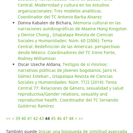
Central: Modernidad y cultura en los estudios
organizacionales: Tres modelos analíticos.
Coordinador del TC Antonio Barba Alvarez
Donna Kabalen de Bichara,
Memoria cultural en las
narraciones autobiográficas de Maxine Hong Kingston
y Denise Chong
,
Iztapalapa Revista de Ciencias
Sociales y Humanidades: Núm. 60 (2006): Tema
Central: Redefinición de las Américas: perspectivas
desde México. Coordinadores del TC Irene Fonte,
Rodney Williamson
Oscar Useche Aldana,
Testigos de sí mismos:
narrativas políticas de jóvenes bogotanos, Jairo H.
Gómez Esteban
,
Iztapalapa Revista de Ciencias
Sociales y Humanidades: Núm. 77/2 (2014): Tema
Central 77: Relaciones de Género, sexualidad y salud
reproductiva/Gender relations, sexuality and
reproductive health. Coordinador del TC Servando
Gutiérrez Ramírez
<<
<
39
40
41
42
43
44
45
46
47
48
>
>>
También puede
Iniciar una búsqueda de similitud avanzada