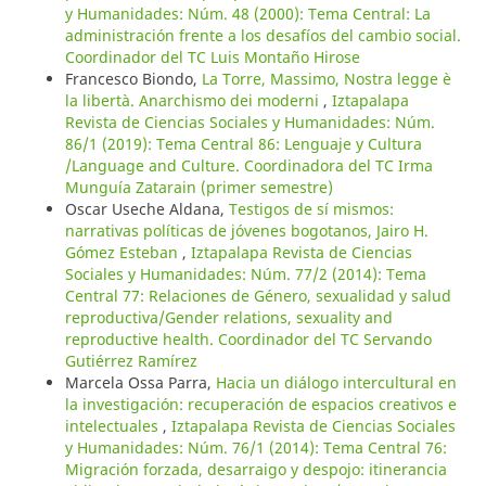
y Humanidades: Núm. 48 (2000): Tema Central: La
administración frente a los desafíos del cambio social.
Coordinador del TC Luis Montaño Hirose
Francesco Biondo,
La Torre, Massimo, Nostra legge è
la libertà. Anarchismo dei moderni
,
Iztapalapa
Revista de Ciencias Sociales y Humanidades: Núm.
86/1 (2019): Tema Central 86: Lenguaje y Cultura
/Language and Culture. Coordinadora del TC Irma
Munguía Zatarain (primer semestre)
Oscar Useche Aldana,
Testigos de sí mismos:
narrativas políticas de jóvenes bogotanos, Jairo H.
Gómez Esteban
,
Iztapalapa Revista de Ciencias
Sociales y Humanidades: Núm. 77/2 (2014): Tema
Central 77: Relaciones de Género, sexualidad y salud
reproductiva/Gender relations, sexuality and
reproductive health. Coordinador del TC Servando
Gutiérrez Ramírez
Marcela Ossa Parra,
Hacia un diálogo intercultural en
la investigación: recuperación de espacios creativos e
intelectuales
,
Iztapalapa Revista de Ciencias Sociales
y Humanidades: Núm. 76/1 (2014): Tema Central 76:
Migración forzada, desarraigo y despojo: itinerancia