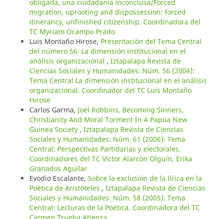
obligada, una ciudadanía inconclusa/Forced
migration, uprooting and dispossession: forced
itinerancy, unfinished citizenship. Coordinadora del
TC Myriam Ocampo Prado
Luis Montaño Hirose,
Presentación del Tema Central
del número 56: La dimensión institucional en el
análisis organizacional
,
Iztapalapa Revista de
Ciencias Sociales y Humanidades: Núm. 56 (2004):
Tema Central La dimensión institucional en el análisis
organizacional. Coordinador del TC Luis Montaño
Hirose
Carlos Garma,
Joel Robbins, Becoming Sinners,
Christianity And Moral Torment In A Papua New
Guinea Society
,
Iztapalapa Revista de Ciencias
Sociales y Humanidades: Núm. 61 (2006): Tema
Central: Perspectivas Partidarias y electorales.
Coordinadores del TC Víctor Alarcón Olguín, Erika
Granados Aguilar
Evodio Escalante,
Sobre la exclusión de la lírica en la
Poética de Aristóteles
,
Iztapalapa Revista de Ciencias
Sociales y Humanidades: Núm. 58 (2005): Tema
Central: Lecturas de la Poética. Coordinadora del TC
Carmen Trueba Atienza