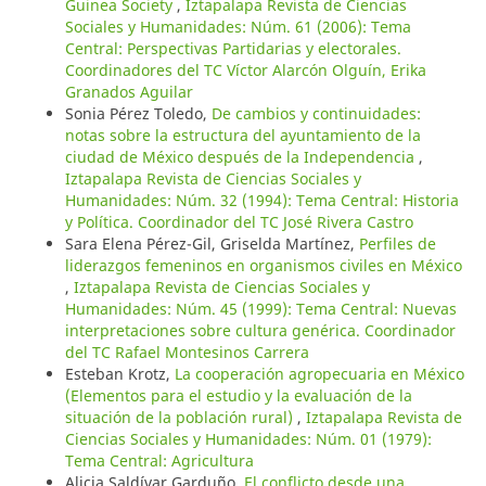
Guinea Society
,
Iztapalapa Revista de Ciencias
Sociales y Humanidades: Núm. 61 (2006): Tema
Central: Perspectivas Partidarias y electorales.
Coordinadores del TC Víctor Alarcón Olguín, Erika
Granados Aguilar
Sonia Pérez Toledo,
De cambios y continuidades:
notas sobre la estructura del ayuntamiento de la
ciudad de México después de la Independencia
,
Iztapalapa Revista de Ciencias Sociales y
Humanidades: Núm. 32 (1994): Tema Central: Historia
y Política. Coordinador del TC José Rivera Castro
Sara Elena Pérez-Gil, Griselda Martínez,
Perfiles de
liderazgos femeninos en organismos civiles en México
,
Iztapalapa Revista de Ciencias Sociales y
Humanidades: Núm. 45 (1999): Tema Central: Nuevas
interpretaciones sobre cultura genérica. Coordinador
del TC Rafael Montesinos Carrera
Esteban Krotz,
La cooperación agropecuaria en México
(Elementos para el estudio y la evaluación de la
situación de la población rural)
,
Iztapalapa Revista de
Ciencias Sociales y Humanidades: Núm. 01 (1979):
Tema Central: Agricultura
Alicia Saldívar Garduño,
El conflicto desde una