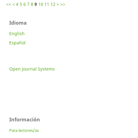
<<
<
4
5
6
7
8
9
10
11
12
>
>>
Idioma
English
Español
Open Journal Systems
Información
Para lectores/as