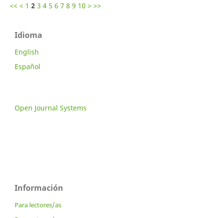
<<
<
1
2
3
4
5
6
7
8
9
10
>
>>
Idioma
English
Español
Open Journal Systems
Información
Para lectores/as