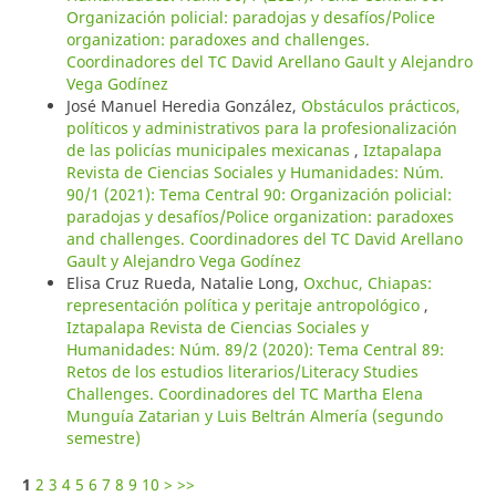
Organización policial: paradojas y desafíos/Police
organization: paradoxes and challenges.
Coordinadores del TC David Arellano Gault y Alejandro
Vega Godínez
José Manuel Heredia González,
Obstáculos prácticos,
políticos y administrativos para la profesionalización
de las policías municipales mexicanas
,
Iztapalapa
Revista de Ciencias Sociales y Humanidades: Núm.
90/1 (2021): Tema Central 90: Organización policial:
paradojas y desafíos/Police organization: paradoxes
and challenges. Coordinadores del TC David Arellano
Gault y Alejandro Vega Godínez
Elisa Cruz Rueda, Natalie Long,
Oxchuc, Chiapas:
representación política y peritaje antropológico
,
Iztapalapa Revista de Ciencias Sociales y
Humanidades: Núm. 89/2 (2020): Tema Central 89:
Retos de los estudios literarios/Literacy Studies
Challenges. Coordinadores del TC Martha Elena
Munguía Zatarian y Luis Beltrán Almería (segundo
semestre)
1
2
3
4
5
6
7
8
9
10
>
>>