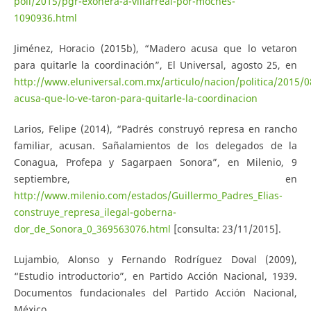
poli/2015/pgr-exonera-a-villarreal-por-moches-
1090936.html
Jiménez, Horacio (2015b), “Madero acusa que lo vetaron
para quitarle la coordinación”, El Universal, agosto 25, en
http://www.eluniversal.com.mx/articulo/nacion/politica/2015/
acusa-que-lo-ve-taron-para-quitarle-la-coordinacion
Larios, Felipe (2014), “Padrés construyó represa en rancho
familiar, acusan. Sañalamientos de los delegados de la
Conagua, Profepa y Sagarpaen Sonora”, en Milenio, 9
septiembre, en
http://www.milenio.com/estados/Guillermo_Padres_Elias-
construye_represa_ilegal-goberna-
dor_de_Sonora_0_369563076.html
[consulta: 23/11/2015].
Lujambio, Alonso y Fernando Rodríguez Doval (2009),
“Estudio introductorio”, en Partido Acción Nacional, 1939.
Documentos fundacionales del Partido Acción Nacional,
México.