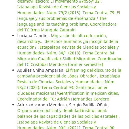
desmovilización: El movimiento #YoSoy132
,
Iztapalapa Revista de Ciencias Sociales y
Humanidades: Núm. 79/2 (2015): Tema Central 79: El
lenguaje y sus problemas de enseñanza / The
language and its teaching problems. Coordinadora
del TC Irma Munguía Zatarain
Luciana Gandini,
Migración de alta educación,
desarrollo y... derechos humanos ¿la incógnita de la
ecuación?
,
Iztapalapa Revista de Ciencias Sociales y
Humanidades: Núm. 84/1 (2018): Tema Central 84:
Migración Cualificada/ Skilled Migration. Coordinador
del TC Cristóbal Mendoza (primer semestre)
Aquiles Chihu Amparán,
El framing del discurso de la
campaña presidencial de López Obrador
,
Iztapalapa
Revista de Ciencias Sociales y Humanidades: Núm.
93/2 (2022): Tema Central 93: Gentrificación en
ciudades mexicanas/Gentrification in mexican cities.
Coordinador del TC: Adrián Hernández Cordero
Arturo Alvarado Mendoza, Sergio Padilla Oñate,
Organización policial y debilidad institucional:
balance de las capacidades de las policías estatales
,
Iztapalapa Revista de Ciencias Sociales y
Humanidades: Núm. 90/1 (2021): Tema Central 90: