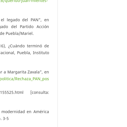
28/querido-juan-mientes-
: el legado del PAN”, en
ado del Partido Acción
 de Puebla/Mariel.
16), ¿Cuándo terminó de
cional, Puebla, Instituto
ar a Margarita Zavala”, en
politica/Rechaza_PAN_pos
45155525.html [consulta:
or modernidad en América
. 3-5