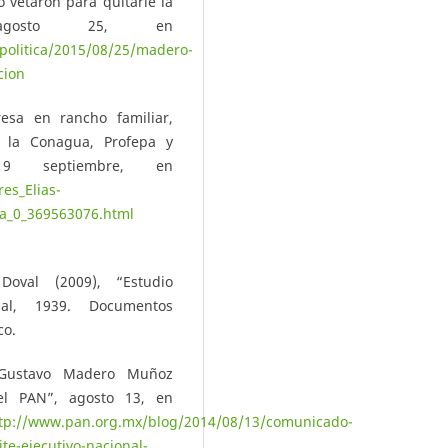
 vetaron para quitarle la
, agosto 25, en
/politica/2015/08/25/madero-
cion
resa en rancho familiar,
 la Conagua, Profepa y
 9 septiembre, en
es_Elias-
ra_0_369563076.html
oval (2009), “Estudio
nal, 1939. Documentos
co.
 Gustavo Madero Muñoz
del PAN”, agosto 13, en
ttp://www.pan.org.mx/blog/2014/08/13/comunicado-
e-ejecutivo-nacional-