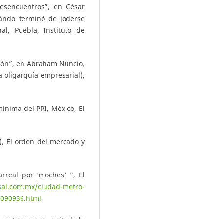
desencuentros”, en César
uándo terminó de joderse
al, Puebla, Instituto de
ión”, en Abraham Nuncio,
a oligarquía empresarial),
ínima del PRI, México, El
6), El orden del mercado y
arreal por ‘moches’ ”, El
rsal.com.mx/ciudad-metro-
1090936.html