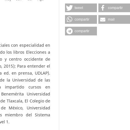
tweet
compartir
compartir
mail
compartir
iales con especialidad en
do los libros Elecciones a
ro y centro occidente de
, 2015); Para entender el
2a ed. en prensa, UDLAP).
de la Universidad de las
a impartido cursos en
 Benemérita Universidad
e Tlaxcala, El Colegio de
de México, Universidad
 Es miembro del Sistema
el 1.