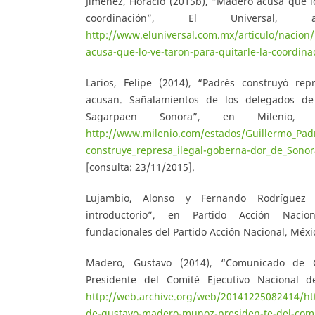
Jiménez, Horacio (2015b), “Madero acusa que lo
coordinación”, El Universal
http://www.eluniversal.com.mx/articulo/nacion
acusa-que-lo-ve-taron-para-quitarle-la-coordina
Larios, Felipe (2014), “Padrés construyó rep
acusan. Sañalamientos de los delegados de
Sagarpaen Sonora”, en Milenio,
http://www.milenio.com/estados/Guillermo_Padr
construye_represa_ilegal-goberna-dor_de_Sono
[consulta: 23/11/2015].
Lujambio, Alonso y Fernando Rodríguez D
introductorio”, en Partido Acción Nacio
fundacionales del Partido Acción Nacional, Méxi
Madero, Gustavo (2014), “Comunicado de
Presidente del Comité Ejecutivo Nacional 
http://web.archive.org/web/20141225082414/h
de-gustavo-madero-munoz-presiden-te-del-comit