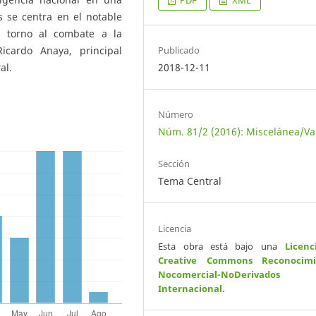
PDF
XML
is se centra en el notable
n torno al combate a la
Ricardo Anaya, principal
Publicado
al.
2018-12-11
Número
Núm. 81/2 (2016): Miscelánea/Va
Sección
Tema Central
Licencia
Esta obra está bajo una
Licenc
Creative Commons Reconocimi
Nocomercial-NoDerivados
Internacional
.