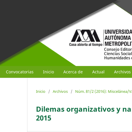
Convocatorias
Inicio
Acerca de
Actual
Archivos
Inicio
/
Archivos
/
Núm. 81/2 (2016): Miscelánea/V
Dilemas organizativos y na
2015