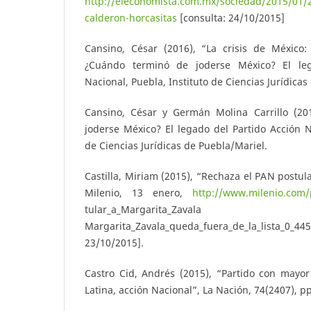
http://eleconomista.com.mx/sociedad/2015/01/
calderon-horcasitas
[consulta: 24/10/2015]
Cansino, César (2016), “La crisis de México
¿Cuándo terminó de joderse México? El leg
Nacional, Puebla, Instituto de Ciencias Jurídicas
Cansino, César y Germán Molina Carrillo (20
joderse México? El legado del Partido Acción Na
de Ciencias Jurídicas de Puebla/Mariel.
Castilla, Miriam (2015), “Rechaza el PAN postul
Milenio, 13 enero,
http://www.milenio.com/
tular_a_Margarita_Zavala
Margarita_Zavala_queda_fuera_de_la_lista_0_4
23/10/2015].
Castro Cid, Andrés (2015), “Partido con may
Latina, acción Nacional”, La Nación, 74(2407), pp