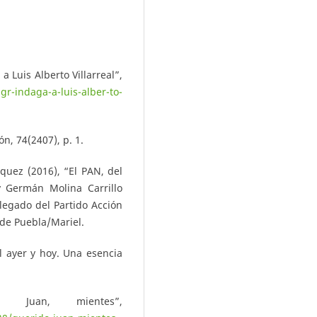
 Luis Alberto Villarreal”,
r-indaga-a-luis-alber-to-
ón, 74(2407), p. 1.
quez (2016), “El PAN, del
y Germán Molina Carrillo
legado del Partido Acción
 de Puebla/Mariel.
l ayer y hoy. Una esencia
o Juan, mientes”,