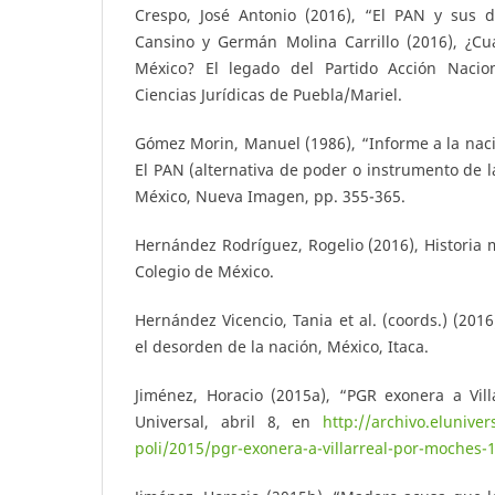
Crespo, José Antonio (2016), “El PAN y sus 
Cansino y Germán Molina Carrillo (2016), ¿C
México? El legado del Partido Acción Nacion
Ciencias Jurídicas de Puebla/Mariel.
Gómez Morin, Manuel (1986), “Informe a la nac
El PAN (alternativa de poder o instrumento de l
México, Nueva Imagen, pp. 355-365.
Hernández Rodríguez, Rogelio (2016), Historia m
Colegio de México.
Hernández Vicencio, Tania et al. (coords.) (201
el desorden de la nación, México, Itaca.
Jiménez, Horacio (2015a), “PGR exonera a Vill
Universal, abril 8, en
http://archivo.elunive
poli/2015/pgr-exonera-a-villarreal-por-moches-