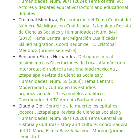
Humanidades: Núm. 96/1 (2024): Tema central 96:
Actores y debates educativos/Actors and educational
debates
Cristóbal Mendoza,
Presentación del Tema Central del
Número 84: Migración Cualificada
,
Iztapalapa Revista
de Ciencias Sociales y Humanidades: Núm. 84/1
(2018): Tema Central 84: Migración Cualificada/
Skilled Migration. Coordinador del TC Cristóbal
Mendoza (primer semestre)
Benjamín Flores Hernández,
Del optimismo al
pesimismo Las Disertaciones de Lucas Alamán: una
interpretación sobre la nacionalidad mexicana
,
Iztapalapa Revista de Ciencias Sociales y
Humanidades: Núm. 55 (2003): Tema Central:
Modernidad y cultura en los estudios
organizacionales: Tres modelos analíticos.
Coordinador del TC Antonio Barba Alvarez
Claudia Gidi,
Sonreírle a la muerte: los epitafios
jocosos
,
Iztapalapa Revista de Ciencias Sociales y
Humanidades: Núm. 88/1 (2020): Tema Central 88:
Historia y Cultura/History and Culture. Coordinadora
del TC María Estela Báez-Villaseñor Moreno (primer
semestre)