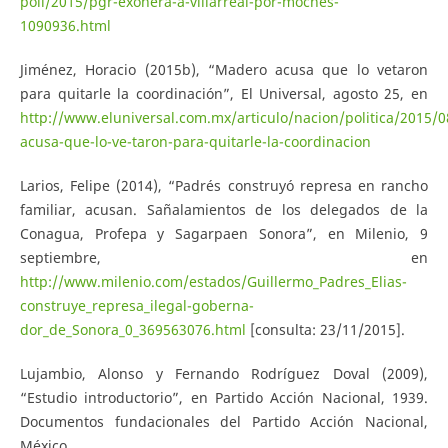
poli/2015/pgr-exonera-a-villarreal-por-moches-
1090936.html
Jiménez, Horacio (2015b), “Madero acusa que lo vetaron
para quitarle la coordinación”, El Universal, agosto 25, en
http://www.eluniversal.com.mx/articulo/nacion/politica/2015/
acusa-que-lo-ve-taron-para-quitarle-la-coordinacion
Larios, Felipe (2014), “Padrés construyó represa en rancho
familiar, acusan. Sañalamientos de los delegados de la
Conagua, Profepa y Sagarpaen Sonora”, en Milenio, 9
septiembre, en
http://www.milenio.com/estados/Guillermo_Padres_Elias-
construye_represa_ilegal-goberna-
dor_de_Sonora_0_369563076.html
[consulta: 23/11/2015].
Lujambio, Alonso y Fernando Rodríguez Doval (2009),
“Estudio introductorio”, en Partido Acción Nacional, 1939.
Documentos fundacionales del Partido Acción Nacional,
México.