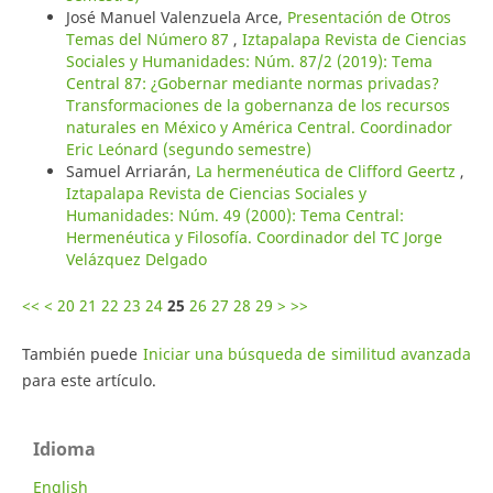
José Manuel Valenzuela Arce,
Presentación de Otros
Temas del Número 87
,
Iztapalapa Revista de Ciencias
Sociales y Humanidades: Núm. 87/2 (2019): Tema
Central 87: ¿Gobernar mediante normas privadas?
Transformaciones de la gobernanza de los recursos
naturales en México y América Central. Coordinador
Eric Leónard (segundo semestre)
Samuel Arriarán,
La hermenéutica de Clifford Geertz
,
Iztapalapa Revista de Ciencias Sociales y
Humanidades: Núm. 49 (2000): Tema Central:
Hermenéutica y Filosofía. Coordinador del TC Jorge
Velázquez Delgado
<<
<
20
21
22
23
24
25
26
27
28
29
>
>>
También puede
Iniciar una búsqueda de similitud avanzada
para este artículo.
Idioma
English