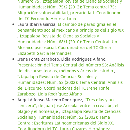
Número 75
,
Iztapalapa Revista de Ciencias Sociales y
Humanidades: Núm. 75/2 (2013): Tema central 75:
Migración: vulnerabilidad, precariedad. Coordinador
del TC Fernando Herrera Lima
Laura Ibarra García,
El cambio de paradigma en el
pensamiento social mexicano a principios del siglo XIX
,
Iztapalapa Revista de Ciencias Sociales y
Humanidades: Núm. 68/1 (2010): Tema Central: Un
Mosaico psicosocial. Coordinadora del TC Gloria
Elizabeth García Hernández
Irene Fonte Zarabozo, Lidia Rodríguez Alfano,
Presentación del Tema Central del número 53: Análisis
del discurso: teorías, métodos y áreas de estudio
,
Iztapalapa Revista de Ciencias Sociales y
Humanidades: Núm. 53 (2002): Tema Central: Análisis
del Discurso. Coordinadoras del TC Irene Fonfe
Zarabozo; Lidia Rodríguez Alfano
Ángel Alfonso Macedo Rodríguez,
"Tres días y un
cenicero", de Juan José Arreola: entre la creación, el
plagio y el homenaje
,
Iztapalapa Revista de Ciencias
Sociales y Humanidades: Núm. 52 (2002): Tema
Central: Escrituras Latinoamericanas del Siglo XX.
Coordinadora del TC: Laura Cazares Hernández