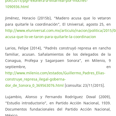
poli/2015/pgr-exonera-a-villarreal-por-moches-
1090936.html
Jiménez, Horacio (2015b), “Madero acusa que lo vetaron
para quitarle la coordinación”, El Universal, agosto 25, en
http://www.eluniversal.com.mx/articulo/nacion/politica/2015/
acusa-que-lo-ve-taron-para-quitarle-la-coordinacion
Larios, Felipe (2014), “Padrés construyó represa en rancho
familiar, acusan. Sañalamientos de los delegados de la
Conagua, Profepa y Sagarpaen Sonora”, en Milenio, 9
septiembre, en
http://www.milenio.com/estados/Guillermo_Padres_Elias-
construye_represa_ilegal-goberna-
dor_de_Sonora_0_369563076.html
[consulta: 23/11/2015].
Lujambio, Alonso y Fernando Rodríguez Doval (2009),
“Estudio introductorio”, en Partido Acción Nacional, 1939.
Documentos fundacionales del Partido Acción Nacional,
México.