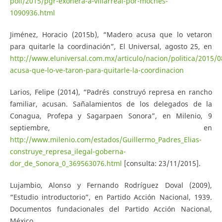
poli/2015/pgr-exonera-a-villarreal-por-moches-
1090936.html
Jiménez, Horacio (2015b), “Madero acusa que lo vetaron
para quitarle la coordinación”, El Universal, agosto 25, en
http://www.eluniversal.com.mx/articulo/nacion/politica/2015/
acusa-que-lo-ve-taron-para-quitarle-la-coordinacion
Larios, Felipe (2014), “Padrés construyó represa en rancho
familiar, acusan. Sañalamientos de los delegados de la
Conagua, Profepa y Sagarpaen Sonora”, en Milenio, 9
septiembre, en
http://www.milenio.com/estados/Guillermo_Padres_Elias-
construye_represa_ilegal-goberna-
dor_de_Sonora_0_369563076.html
[consulta: 23/11/2015].
Lujambio, Alonso y Fernando Rodríguez Doval (2009),
“Estudio introductorio”, en Partido Acción Nacional, 1939.
Documentos fundacionales del Partido Acción Nacional,
México.