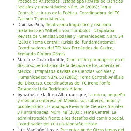
Poética de Aristóteles
,
Iztapalapa Revista de Ciencias
Sociales y Humanidades: Núm. 58 (2005): Tema
Central: Lecturas de la Poética. Coordinadora del TC
Carmen Trueba Atienza
Dionisio Piña,
Relativismo lingüístico y realismo
metafísico en Wilhelm von Humboldt
,
Iztapalapa
Revista de Ciencias Sociales y Humanidades: Núm. 54
(2003): Tema Central: ¿Crisis del fundamentismo?.
Coordinadores del TC: Max Fernández de Castro,
Armando Cíntora Gómez
Maricruz Castro Ricalde,
Cine hecho por mujeres en el
discurso periodístico de la década de los ochenta en
México
,
Iztapalapa Revista de Ciencias Sociales y
Humanidades: Núm. 53 (2002): Tema Central: Análisis
del Discurso. Coordinadoras del TC Irene Fonfe
Zarabozo; Lidia Rodríguez Alfano
Ayuzabet de la Rosa Alburquerque,
La micro, pequeña
y mediana empresa en México: sus saberes, mitos y
problemática
,
Iztapalapa Revista de Ciencias Sociales
y Humanidades: Núm. 48 (2000): Tema Central: La
administración frente a los desafíos del cambio social.
Coordinador del TC Luis Montaño Hirose
Luis Montaño Hirose,
Presentación de Otros temas del