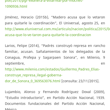
poli/2015/pgr-exonera-a-villarreal-por-moches-
1090936.html
Jiménez, Horacio (2015b), “Madero acusa que lo vetaron
para quitarle la coordinación”, El Universal, agosto 25, en
http://www.eluniversal.com.mx/articulo/nacion/politica/2015/
acusa-que-lo-ve-taron-para-quitarle-la-coordinacion
Larios, Felipe (2014), “Padrés construyó represa en rancho
familiar, acusan. Sañalamientos de los delegados de la
Conagua, Profepa y Sagarpaen Sonora”, en Milenio, 9
septiembre, en
http://www.milenio.com/estados/Guillermo_Padres_Elias-
construye_represa_ilegal-goberna-
dor_de_Sonora_0_369563076.html
[consulta: 23/11/2015].
Lujambio, Alonso y Fernando Rodríguez Doval (2009),
“Estudio introductorio”, en Partido Acción Nacional, 1939.
Documentos fundacionales del Partido Acción Nacional,
México.