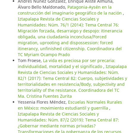
Andrés Núñez González, Enrique Aliste Almuna,
Álvaro Bello Maldonado,
Patagonia-Aysén en la
construcción del imaginario geográfico de la nación
,
Iztapalapa Revista de Ciencias Sociales y
Humanidades: Núm. 76/1 (2014): Tema Central 76:
Migración forzada, desarraigo y despojo: itinerancia
obligada, una ciudadanía inconclusa/Forced
migration, uprooting and dispossession: forced
itinerancy, unfinished citizenship. Coordinadora del
TC Myriam Ocampo Prado
Tom Froese,
La vida es preciosa por ser precaria:
individualidad, mortalidad y el significado
,
Iztapalapa
Revista de Ciencias Sociales y Humanidades: Núm.
82/1 (2017): Tema Central 82: Cuerpo, subjetividades y
territorialidades en resistencia/Body, subjectivity and
territoriality of the resistance. Coordinadora del TC
Ma. Cristina Fuentes Zurita
Yessenia Flores Méndez,
Escuelas Normales Rurales
en México: movimiento estudiantil y guerrilla
,
Iztapalapa Revista de Ciencias Sociales y
Humanidades: Núm. 87/2 (2019): Tema Central 87:
¿Gobernar mediante normas privadas?
Transformaciones de la gobernanza de los recursos