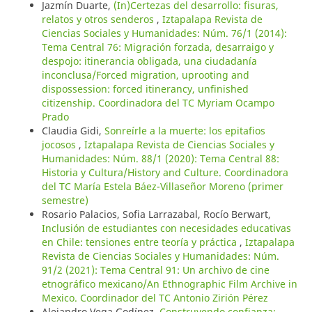
Jazmín Duarte,
(In)Certezas del desarrollo: fisuras,
relatos y otros senderos
,
Iztapalapa Revista de
Ciencias Sociales y Humanidades: Núm. 76/1 (2014):
Tema Central 76: Migración forzada, desarraigo y
despojo: itinerancia obligada, una ciudadanía
inconclusa/Forced migration, uprooting and
dispossession: forced itinerancy, unfinished
citizenship. Coordinadora del TC Myriam Ocampo
Prado
Claudia Gidi,
Sonreírle a la muerte: los epitafios
jocosos
,
Iztapalapa Revista de Ciencias Sociales y
Humanidades: Núm. 88/1 (2020): Tema Central 88:
Historia y Cultura/History and Culture. Coordinadora
del TC María Estela Báez-Villaseñor Moreno (primer
semestre)
Rosario Palacios, Sofia Larrazabal, Rocío Berwart,
Inclusión de estudiantes con necesidades educativas
en Chile: tensiones entre teoría y práctica
,
Iztapalapa
Revista de Ciencias Sociales y Humanidades: Núm.
91/2 (2021): Tema Central 91: Un archivo de cine
etnográfico mexicano/An Ethnographic Film Archive in
Mexico. Coordinador del TC Antonio Zirión Pérez
Alejandro Vega Godínez,
Construyendo confianza: