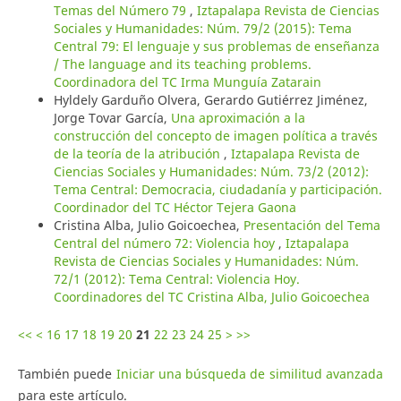
Temas del Número 79
,
Iztapalapa Revista de Ciencias
Sociales y Humanidades: Núm. 79/2 (2015): Tema
Central 79: El lenguaje y sus problemas de enseñanza
/ The language and its teaching problems.
Coordinadora del TC Irma Munguía Zatarain
Hyldely Garduño Olvera, Gerardo Gutiérrez Jiménez,
Jorge Tovar García,
Una aproximación a la
construcción del concepto de imagen política a través
de la teoría de la atribución
,
Iztapalapa Revista de
Ciencias Sociales y Humanidades: Núm. 73/2 (2012):
Tema Central: Democracia, ciudadanía y participación.
Coordinador del TC Héctor Tejera Gaona
Cristina Alba, Julio Goicoechea,
Presentación del Tema
Central del número 72: Violencia hoy
,
Iztapalapa
Revista de Ciencias Sociales y Humanidades: Núm.
72/1 (2012): Tema Central: Violencia Hoy.
Coordinadores del TC Cristina Alba, Julio Goicoechea
<<
<
16
17
18
19
20
21
22
23
24
25
>
>>
También puede
Iniciar una búsqueda de similitud avanzada
para este artículo.