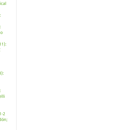
ical
:
:
do
11):
C
):
:
lli
1-2
dón;