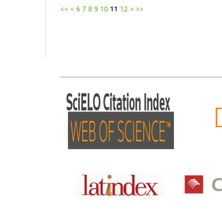
<<
<
6
7
8
9
10
11
12
>
>>