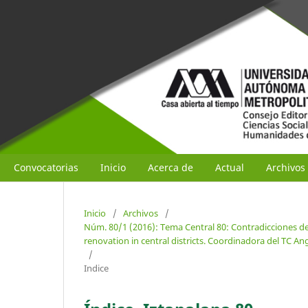
Convocatorias
Inicio
Acerca de
Actual
Archivos
Inicio
/
Archivos
/
Núm. 80/1 (2016): Tema Central 80: Contradicciones d
renovation in central districts. Coordinadora del TC Ang
/
Indice