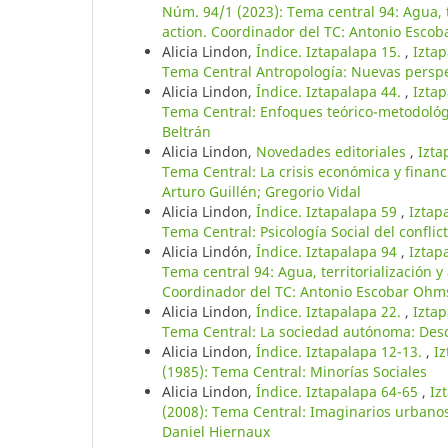
Núm. 94/1 (2023): Tema central 94: Agua, ter
action. Coordinador del TC: Antonio Esco
Alicia Lindon,
Índice. Iztapalapa 15.
,
Iztap
Tema Central Antropología: Nuevas perspe
Alicia Lindon,
Índice. Iztapalapa 44.
,
Iztap
Tema Central: Enfoques teórico-metodológi
Beltrán
Alicia Lindon,
Novedades editoriales
,
Izta
Tema Central: La crisis económica y finan
Arturo Guillén; Gregorio Vidal
Alicia Lindon,
Índice. Iztapalapa 59
,
Iztap
Tema Central: Psicología Social del confli
Alicia Lindón,
Índice. Iztapalapa 94
,
Iztap
Tema central 94: Agua, territorialización y a
Coordinador del TC: Antonio Escobar Ohm
Alicia Lindon,
Índice. Iztapalapa 22.
,
Iztap
Tema Central: La sociedad autónoma: Desce
Alicia Lindon,
Índice. Iztapalapa 12-13.
,
I
(1985): Tema Central: Minorías Sociales
Alicia Lindon,
Índice. Iztapalapa 64-65
,
Iz
(2008): Tema Central: Imaginarios urbanos 
Daniel Hiernaux