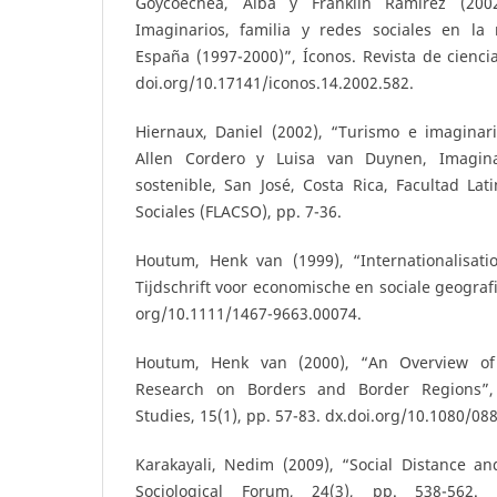
Goycoechea, Alba y Franklin Ramírez (2002
Imaginarios, familia y redes sociales en la
España (1997-2000)”, Íconos. Revista de ciencia
doi.org/10.17141/iconos.14.2002.582.
Hiernaux, Daniel (2002), “Turismo e imaginari
Allen Cordero y Luisa van Duynen, Imagina
sostenible, San José, Costa Rica, Facultad La
Sociales (FLACSO), pp. 7-36.
Houtum, Henk van (1999), “Internationalisat
Tijdschrift voor economische en sociale geografi
org/10.1111/1467-9663.00074.
Houtum, Henk van (2000), “An Overview of
Research on Borders and Border Regions”, 
Studies, 15(1), pp. 57-83. dx.doi.org/10.1080/0
Karakayali, Nedim (2009), “Social Distance and
Sociological Forum, 24(3), pp. 538-562. d