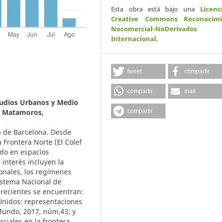
Esta obra está bajo una
Licenc
Creative Commons Reconocimi
Nocomercial-NoDerivados
Internacional
.
tweet
compartir
compartir
mail
udios Urbanos y Medio
compartir
de Matamoros,
a de Barcelona. Desde
 Frontera Norte (El Colef
ado en espacios
 interés incluyen la
ionales, los regímenes
Sistema Nacional de
s recientes se encuentran:
 Unidos: representaciones
 Mundo, 2017, núm.43; y
aciales en la frontera