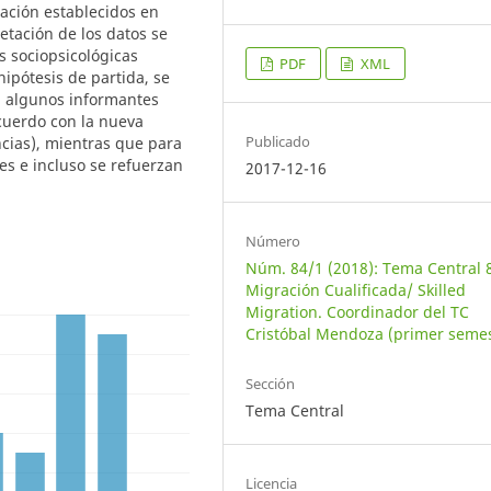
cación establecidos en
retación de los datos se
s sociopsicológicas
PDF
XML
 hipótesis de partida, se
a algunos informantes
cuerdo con la nueva
Publicado
cias), mientras que para
es e incluso se refuerzan
2017-12-16
Número
Núm. 84/1 (2018): Tema Central 
Migración Cualificada/ Skilled
Migration. Coordinador del TC
Cristóbal Mendoza (primer semes
Sección
Tema Central
Licencia