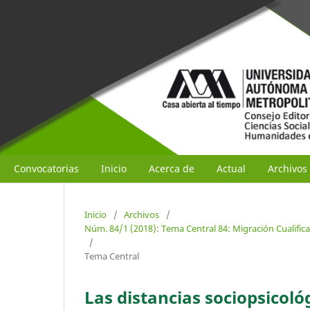
Convocatorias
Inicio
Acerca de
Actual
Archivos
Inicio
/
Archivos
/
Núm. 84/1 (2018): Tema Central 84: Migración Cualific
/
Tema Central
Las distancias sociopsicoló