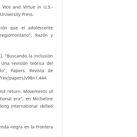
 Vice and Virtue in U.S.-
University Press.
ción que el adolescente
regiomontano”, Razón y
, “Buscando la inclusión
 Una revisión teórica del
lo”, Papers. Revista de
5/rev/papers/v98n1.444.
 and return. Movements of
tional era”, en Micheline
ing international skilled
enda negra en la frontera
.