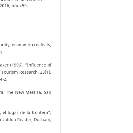
 2016, núm.50.
nity, economic creativity,
s.
ker (1996), “Influence of
f Tourism Research, 23(1),
4-2.
era. The New Mestiza, San
 el lugar de la frontera”,
 Anzaldúa Reader, Durham,