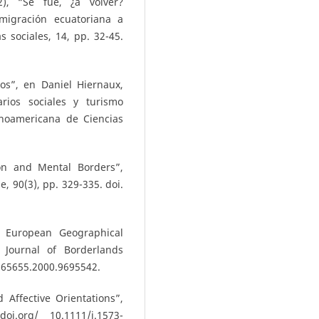
), “Se fue, ¿a volver?
 migración ecuatoriana a
s sociales, 14, pp. 32-45.
os”, en Daniel Hiernaux,
rios sociales y turismo
tinoamericana de Ciencias
ion and Mental Borders”,
e, 90(3), pp. 329-335. doi.
 European Geographical
Journal of Borderlands
8865655.2000.9695542.
 Affective Orientations”,
oi.org/ 10.1111/j.1573-