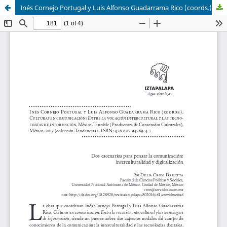
Inés Cornejo Portugal y Luis Alfonso Guadarrama Rico (coords.), Culturas en comunicación: Entre la vocación intercultural y las tecnologías de información