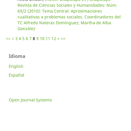
Revista de Ciencias Sociales y Humanidades: Núm.
69/2 (2010): Tema Central: Aproximaciones
cualitativas a problemas sociales. Coordinadores del
TC Alfredo Nateras Domínguez; Martha de Alba
González
<<
<
3
4
5
6
7
8
9
10
11
12
>
>>
Idioma
English
Español
Open Journal Systems