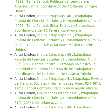
(1993): Tema Central: Políticas del Lenguaje en
América Latina. Coordinador del TC Rainer Enrique
Hamel
Alicia Lindon,
Índice. Iztapalapa 40.
,
Iztapalapa
Revista de Ciencias Sociales y Humanidades: Núm. 40
(1996): Tema Central: Ética, Estética y Naturaleza.
Coordinadora del TC Teresa Kwiatkowska
Alicia Lindon,
Índice. Iztapalapa 17.
,
Iztapalapa
Revista de Ciencias Sociales y Humanidades: Núm. 17
(1989): Tema Central: Relaciones México-Estados
Unidos
Alicia Lindon,
Índice. Iztapalapa 66
,
Iztapalapa
Revista de Ciencias Sociales y Humanidades: Núm.
66/1 (2009): Tema Central: El trabajo no clásico: la
identidad y la acción colectiva de los trabajadores.
Coordinador del TC Enrique De la Garza Toledo
Alicia Lindon,
Índice. Iztapalapa 5.
,
Iztapalapa Revista
de Ciencias Sociales y Humanidades: Núm. 05 (1981):
Tema Central Control sindical y movimiento obrero
Alicia Lindón,
Novedades Editoriales 81
,
Iztapalapa
Revista de Ciencias Sociales y Humanidades: Núm.
81/2 (2016): Miscelánea/Varia
Alicia Lindon,
Índice. Iztapalapa 69
,
Iztapalapa