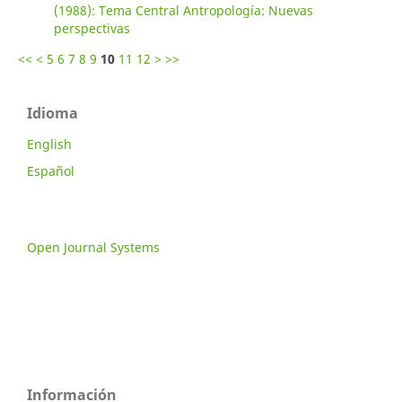
(1988): Tema Central Antropología: Nuevas
perspectivas
<<
<
5
6
7
8
9
10
11
12
>
>>
Idioma
English
Español
Open Journal Systems
Información